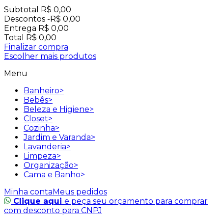
Subtotal
R$ 0,00
Descontos
-R$ 0,00
Entrega
R$ 0,00
Total
R$ 0,00
Finalizar compra
Escolher mais produtos
Menu
Banheiro
>
Bebês
>
Beleza e Higiene
>
Closet
>
Cozinha
>
Jardim e Varanda
>
Lavanderia
>
Limpeza
>
Organização
>
Cama e Banho
>
Minha conta
Meus pedidos
Clique aqui
e peça seu orçamento para comprar
com desconto para CNPJ