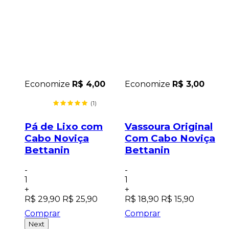
0
Economize
R$ 4,00
Economize
R$ 3,00
(1)
 para
Pá de Lixo com
Vassoura Original
da
Cabo Noviça
Com Cabo Noviça
in
Bettanin
Bettanin
-
1
-
-
1
1
+
+
R$ 29,90
R$ 25,90
R$ 18,90
R$ 15,90
Comprar
Comprar
Next