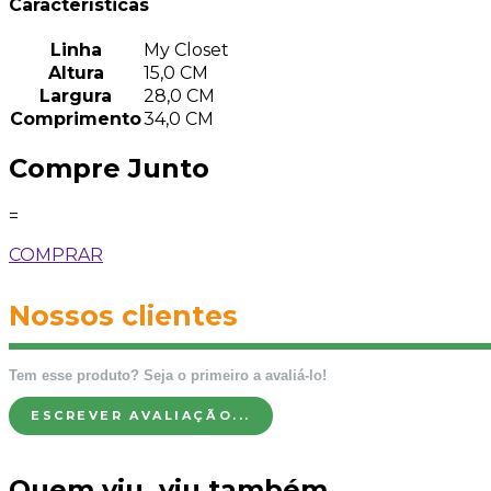
Características
Linha
My Closet
Altura
15,0 CM
Largura
28,0 CM
Comprimento
34,0 CM
Compre Junto
=
COMPRAR
Nossos clientes
Tem esse produto? Seja o primeiro a avaliá-lo!
ESCREVER AVALIAÇÃO...
Quem viu, viu também