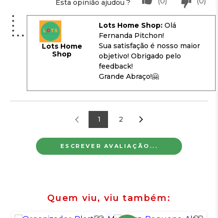
(0)
(0)
Esta opinião ajudou ?
Lots Home Shop:
Olá
Fernanda Pitchon!
Sua satisfação é nosso maior
Lots Home
Shop
objetivo! Obrigado pelo
feedback!
Grande Abraço!🤗
1
2
ESCREVER AVALIAÇÃO...
Quem viu, viu também