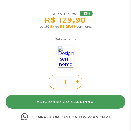
-13%
R$ 149,90
R$ 129,90
ou
5
x
de
R$ 25,98
sem juros
Outras opções:
-
+
COMPRE COM DESCONTOS PARA CNPJ