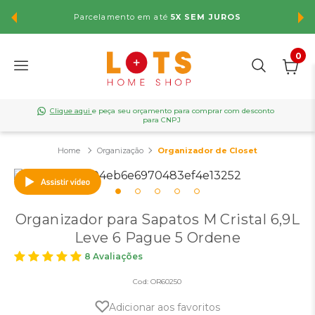
Parcelamento em até
5X SEM JUROS
FR
0
Clique aqui
e peça seu orçamento para comprar com desconto
para CNPJ
Organização
Organizador de Closet
Organizador para Sapatos M Cristal 6,9L
Leve 6 Pague 5 Ordene
8 Avaliações
Cod:
OR60250
Adicionar aos favoritos