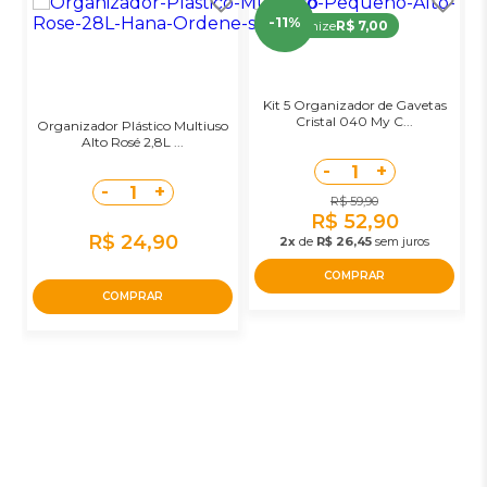
-11%
Economize
R$ 7,00
Kit 5 Organizador de Gavetas
Cristal 040 My C...
Organizador Plástico Multiuso
Alto Rosé 2,8L ...
-
+
1
-
+
1
R$ 59,90
R$ 52,90
R$ 24,90
2x
de
R$ 26,45
sem juros
COMPRAR
COMPRAR