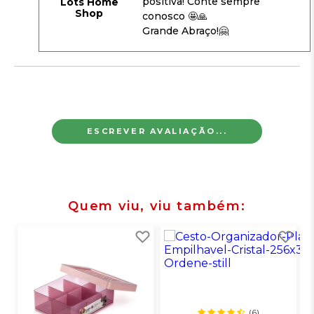
positiva! Conte sempre
Lots Home
Shop
conosco 🤩🙏
Grande Abraço!🤗
ESCREVER AVALIAÇÃO...
Quem viu, viu também
(6)