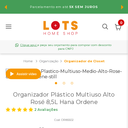
Parcelamento em até
5X SEM JUROS
FR
0
Clique aqui
e peça seu orçamento para comprar com desconto
para CNPJ
Organização
Organizador de Closet
Organizador Plástico Multiuso Alto
Rosé 8,5L Hana Ordene
2 Avaliações
Cod:
OR85502