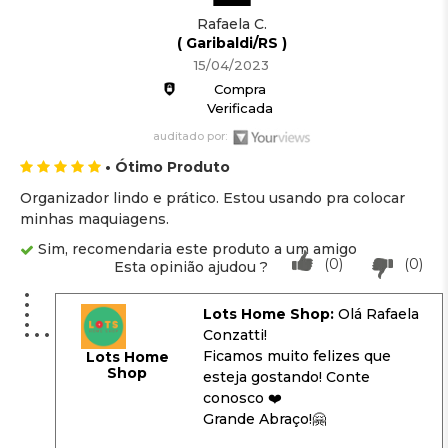
Rafaela C.
( Garibaldi/RS )
15/04/2023
Compra
Verificada
auditado por:
• Ótimo Produto
Organizador lindo e prático. Estou usando pra colocar
minhas maquiagens.
Sim, recomendaria este produto a um amigo
(0)
(0)
Esta opinião ajudou ?
Lots Home Shop:
Olá Rafaela
Conzatti!
Ficamos muito felizes que
Lots Home
Shop
esteja gostando! Conte
conosco ❤️
Grande Abraço!🤗