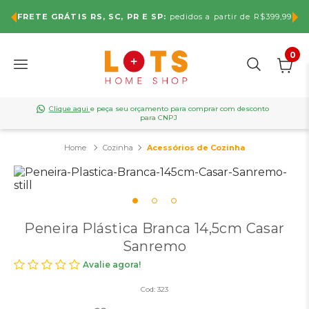
FRETE GRÁTIS RS, SC, PR E SP:
pedidos a partir de R$399,99
0
Clique aqui
e peça seu orçamento para comprar com desconto
para CNPJ
Cozinha
Acessórios de Cozinha
Peneira Plástica Branca 14,5cm Casar
Sanremo
Avalie agora!
Cod:
323