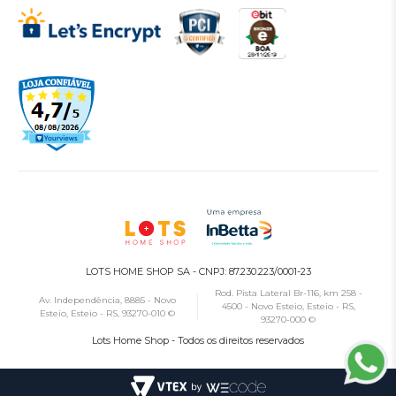
LOTS HOME SHOP SA - CNPJ: 87.230.223/0001-23
Rod. Pista Lateral Br-116, km 258 -
Av. Independência, 8885 - Novo
4500 - Novo Esteio, Esteio - RS,
Esteio, Esteio - RS, 93270-010 ©
93270-000 ©
Lots Home Shop - Todos os direitos reservados