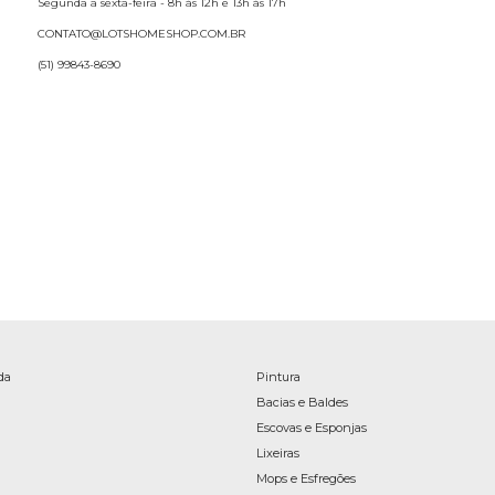
Segunda a sexta-feira - 8h às 12h e 13h às 17h
CONTATO@LOTSHOMESHOP.COM.BR
(51) 99843-8690
da
Pintura
Bacias e Baldes
Escovas e Esponjas
Lixeiras
Mops e Esfregões