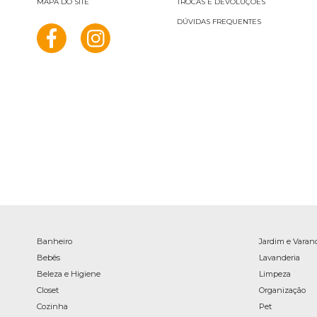
MAPA DO SITE
TROCAS E DEVOLUÇÕES
DÚVIDAS FREQUENTES
Banheiro
Jardim e Varan
Bebês
Lavanderia
Beleza e Higiene
Limpeza
Closet
Organização
Cozinha
Pet