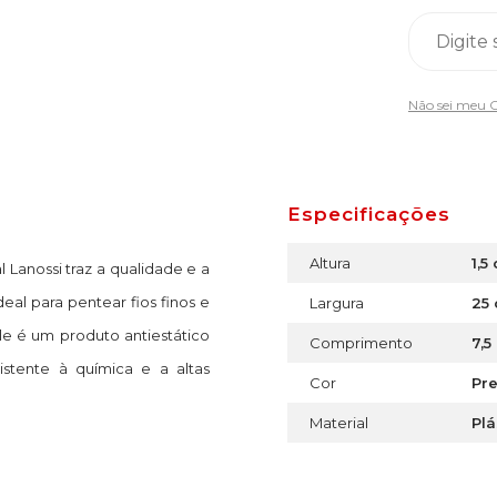
Não sei meu 
Especificações
Altura
1,5
Lanossi traz a qualidade e a
deal para pentear fios finos e
Largura
25
le é um produto antiestático
Comprimento
7,5
istente à química e a altas
Cor
Pr
Material
Plá