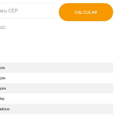
CALCULAR
CEP
 cm
 cm
 cm
eto
stico