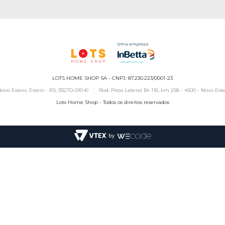
LOTS HOME SHOP SA - CNPJ: 87.230.223/0001-23
ovo Esteio, Esteio - RS, 93270-010 ©
Rod. Pista Lateral Br-116, km 258 - 4500 - Novo Este
Lots Home Shop - Todos os direitos reservados