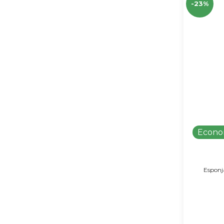
-23%
Econo
Esponj