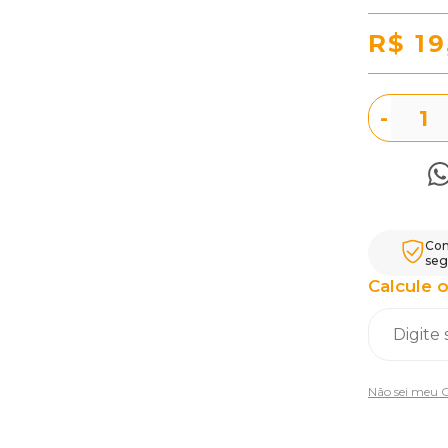
R$ 19
-
Com
seg
Calcule o
Não sei meu 