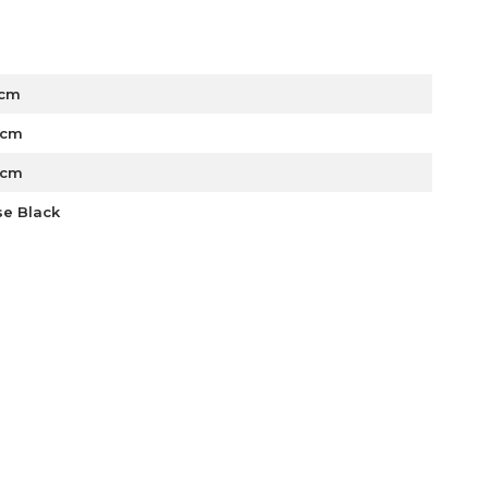
 cm
 cm
 cm
se Black