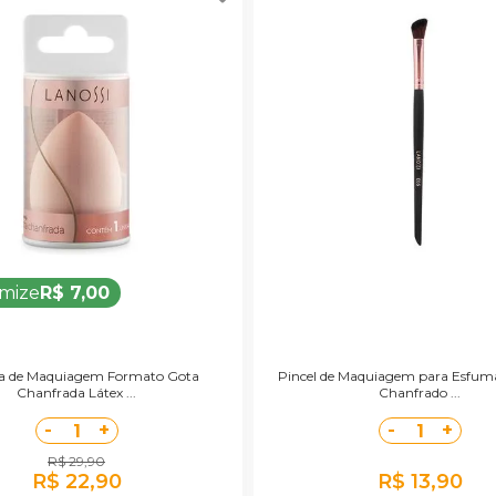
mize
R$ 7,00
a de Maquiagem Formato Gota
Pincel de Maquiagem para Esfu
Chanfrada Látex ...
Chanfrado ...
-
+
-
+
1
1
R$ 29,90
R$ 22,90
R$ 13,90