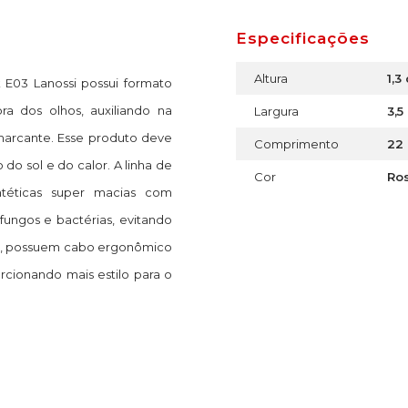
Especificações
Altura
1,3
E03 Lanossi possui formato
a dos olhos, auxiliando na
Largura
3,5
marcante. Esse produto deve
Comprimento
22
do sol e do calor. A linha de
Cor
Ro
ntéticas super macias com
fungos e bactérias, evitando
sso, possuem cabo ergonômico
rcionando mais estilo para o