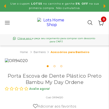
Use o cupom
LOTS5
no carrinho e ganhe
5% OFF
na sua
,99
primeira compra. Não cumulativa.
0
Clique aqui
e peça seu orçamento para comprar com desconto
para CNPJ
Banheiro
Acessórios para Banheiro
Porta Escova de Dente Plástico Preto
Bambu My Day Ordene
Avalie agora!
Cod:
OR94020
Adicionar aos favoritos