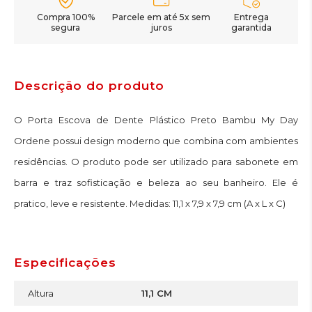
Compra 100%
Parcele em até 5x sem
Entrega
segura
juros
garantida
Descrição do produto
O Porta Escova de Dente Plástico Preto Bambu My Day
Ordene possui design moderno que combina com ambientes
residências. O produto pode ser utilizado para sabonete em
barra e traz sofisticação e beleza ao seu banheiro. Ele é
pratico, leve e resistente. Medidas: 11,1 x 7,9 x 7,9 cm (A x L x C)
Especificações
Altura
11,1 CM