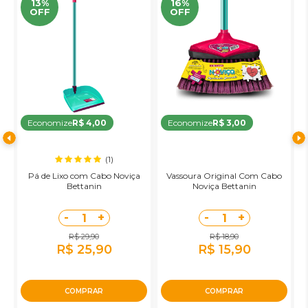
13%
16%
OFF
OFF
Economize
R$ 4,00
Economize
R$ 3,00
(1)
Pá de Lixo com Cabo Noviça
Vassoura Original Com Cabo
R
Bettanin
Noviça Bettanin
-
+
-
+
1
1
R$ 29,90
R$ 18,90
R$ 25,90
R$ 15,90
COMPRAR
COMPRAR