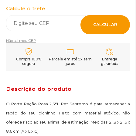
Calcule o frete
CALCULAR
Não sei meu CEP
Compra 100%
Parcele em até 5x sem
Entrega
segura
juros
garantida
Descrição do produto
O Porta Ração Rosa 2,35L Pet Sanremo é para armazenar a
ração do seu bichinho. Feito com material atóxico, não
oferece risco ao seu animal de estimação. Medidas: 21,8 x 21,6 x
8,6 cm (A x L x C)