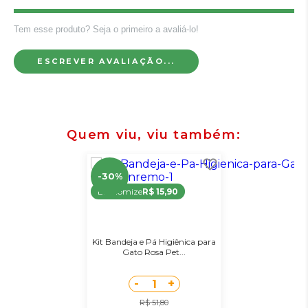
Tem esse produto? Seja o primeiro a avaliá-lo!
ESCREVER AVALIAÇÃO...
Quem viu, viu também
-30%
Economize
R$ 15,90
Kit Bandeja e Pá Higiênica para
Gato Rosa Pet...
-
+
1
R$ 51,80