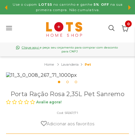
Use o cupom
LOTS5
no carrinho e ganhe
5% OFF
na sua
,99
primeira compra. Não cumulativa.
0
Clique aqui
e peça seu orçamento para comprar com desconto
para CNPJ
Lavanderia
Pet
Porta Ração Rosa 2,35L Pet Sanremo
Avalie agora!
Cod:
SR267/71
Adicionar aos favoritos