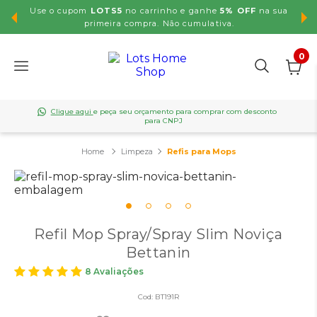
Use o cupom
LOTS5
no carrinho e ganhe
5% OFF
na sua
,99
primeira compra. Não cumulativa.
0
Clique aqui
e peça seu orçamento para comprar com desconto
para CNPJ
Limpeza
Refis para Mops
Refil Mop Spray/Spray Slim Noviça
Bettanin
8 Avaliações
Cod:
BT191R