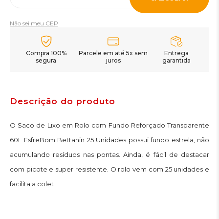
Não sei meu CEP
Compra 100%
Parcele em até 5x sem
Entrega
segura
juros
garantida
Descrição do produto
O Saco de Lixo em Rolo com Fundo Reforçado Transparente
60L EsfreBom Bettanin 25 Unidades possui fundo estrela, não
acumulando resíduos nas pontas. Ainda, é fácil de destacar
com picote e super resistente. O rolo vem com 25 unidades e
facilita a colet