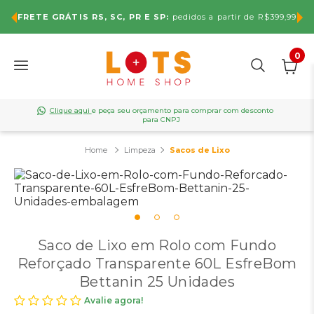
FRETE GRÁTIS RS, SC, PR E SP:
pedidos a partir de R$399,99
0
Clique aqui
e peça seu orçamento para comprar com desconto
para CNPJ
Limpeza
Sacos de Lixo
Saco de Lixo em Rolo com Fundo
Reforçado Transparente 60L EsfreBom
Bettanin 25 Unidades
Avalie agora!