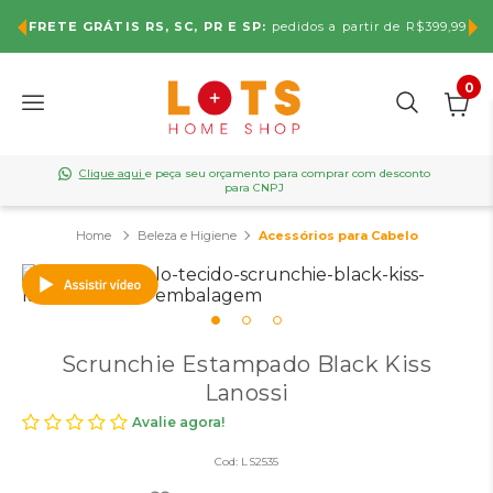
FRETE GRÁTIS RS, SC, PR E SP:
pedidos a partir de R$399,99
0
Clique aqui
e peça seu orçamento para comprar com desconto
para CNPJ
Beleza e Higiene
Acessórios para Cabelo
Scrunchie Estampado Black Kiss
Lanossi
Avalie agora!
Cod:
LS2535