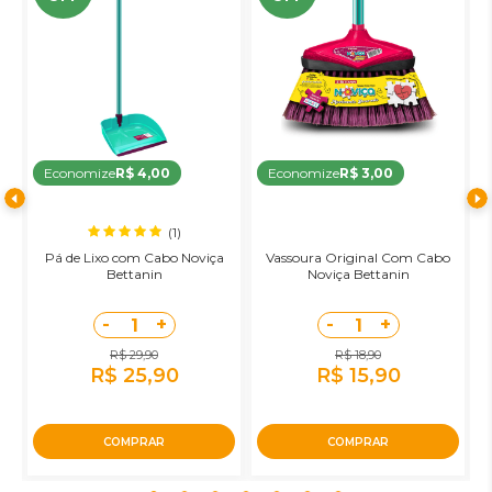
Economize
R$ 4,00
Economize
R$ 3,00
(1)
Pá de Lixo com Cabo Noviça
Vassoura Original Com Cabo
R
Bettanin
Noviça Bettanin
-
+
-
+
1
1
R$ 29,90
R$ 18,90
R$ 25,90
R$ 15,90
COMPRAR
COMPRAR