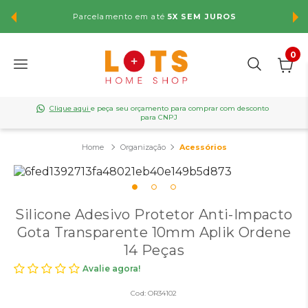
Parcelamento em até
5X SEM JUROS
F
0
Clique aqui
e peça seu orçamento para comprar com desconto
para CNPJ
Organização
Acessórios
Silicone Adesivo Protetor Anti-Impacto
Gota Transparente 10mm Aplik Ordene
14 Peças
Avalie agora!
Cod:
OR34102