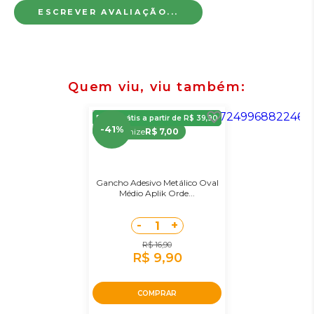
ESCREVER AVALIAÇÃO...
Quem viu, viu também
Frete Grátis a partir de R$ 39,90
-41%
Economize
R$ 7,00
Gancho Adesivo Metálico Oval
Médio Aplik Orde...
-
+
1
R$ 16,90
R$ 9,90
COMPRAR