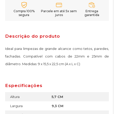
Compra 100%
Parcele em até 5x sem
Entrega
segura
juros
garantida
Descrição do produto
Ideal para limpezas de grande alcance como tetos, paredes,
fachadas. Compatível com cabos de 22mm e 25mm de
diâmetro. Medidas: 9 x 15,5 x 22,5 cm (A x L x C)
Especificações
Altura
5,7 CM
Largura
9,3 CM