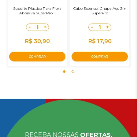
Suporte Plástico Para Fibra
Cabo Extensor Chapa Aço 2m
Abrasiva SuperPro...
SuperPro
-
+
-
+
1
1
R$ 30,90
R$ 17,90
COMPRAR
COMPRAR
RECEBA NOSSAS
OFERTAS,