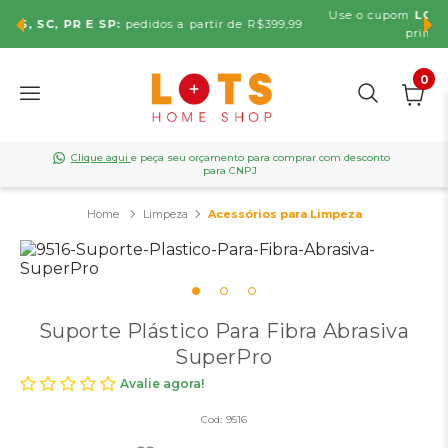
Use o cupom
LOTS5
no carrinho e ganhe
5% OFF
na sua
R$399,99
primeira compra. Não cumulativa.
0
Clique aqui
e peça seu orçamento para comprar com desconto
para CNPJ
Limpeza
Acessórios para Limpeza
Suporte Plástico Para Fibra Abrasiva
SuperPro
Avalie agora!
Cod:
9516