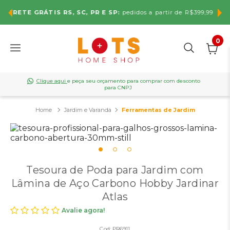
Use o cupom
LOTS5
no carrinho e ganhe
5% OFF
na
r de R$399,99
primeira compra. Não cumulativa.
0
Clique aqui
e peça seu orçamento para comprar com desconto
para CNPJ
Jardim e Varanda
Ferramentas de Jardim
Tesoura de Poda para Jardim com
Lâmina de Aço Carbono Hobby Jardinar
Atlas
Avalie agora!
Cod:
PR6911