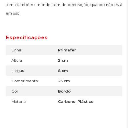
torna também um lindo item de decoração, quando não está
em uso.
Especificações
Linha
Primafer
Altura
2 cm
Largura
8 cm
Comprimento
25 cm
Cor
Bordô
Material
Carbono, Plástico