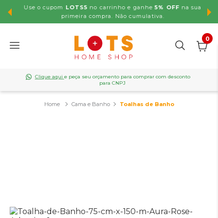
Use o cupom
LOTS5
no carrinho e ganhe
5% OFF
na sua
,99
primeira compra. Não cumulativa.
0
Clique aqui
e peça seu orçamento para comprar com desconto
para CNPJ
Cama e Banho
Toalhas de Banho