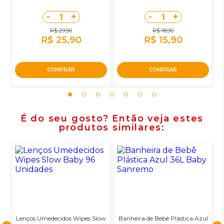
-
+
-
+
1
1
R$ 29,90
R$ 18,90
R$ 25,90
R$ 15,90
COMPRAR
COMPRAR
É do seu gosto? Então veja estes
produtos similares
o
Lenços Umedecidos Wipes Slow
Banheira de Bebê Plástica Azul