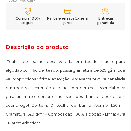
Não sei meu CEP
Compra 100%
Parcele em até 5x sem
Entrega
segura
juros
garantida
Descrição do produto
"Toalha de banho desenvolvida em tecido macio puro
algodão com fio penteado, possui gramatura de 520 g/m² que
vai proporcionar ótima absorção. Apresenta textura canelada
em toda sua extensão e barra com detalhe. Essencial para
garantir muito conforto no seu pós banho, aposte em
aconchego! Contém: 01 toalha de banho 75cm x 1,50m -
Gramatura: 520 g/m² - Composição: 100% algodão - Linha: Aura
- Marca: Atlântica"