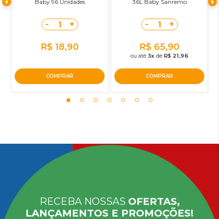
Baby 96 Unidades
36L Baby Sanremo
-
+
-
+
1
1
R$ 18,90
R$ 65,90
ou até
3x
de
R$ 21,96
COMPRAR
COMPRAR
RECEBA NOSSAS
OFERTAS,
LANÇAMENTOS E PROMOÇÕES!