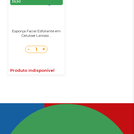
39,90
Esponja Facial Esfoliante em
Celulose Lanossi...
-
+
1
Produto indisponível