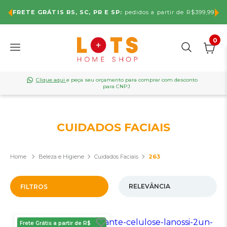
FRETE GRÁTIS RS, SC, PR E SP:
pedidos a partir de R$399,99
0
Clique aqui
e peça seu orçamento para comprar com desconto
para CNPJ
CUIDADOS FACIAIS
Beleza e Higiene
Cuidados Faciais
263
FILTROS
Frete Grátis a partir de R$