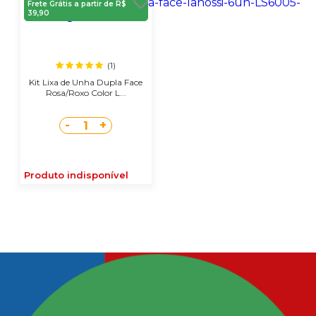
Frete Grátis a partir de R$
39,90
(1)
Kit Lixa de Unha Dupla Face
Rosa/Roxo Color L...
-
+
1
Produto indisponível