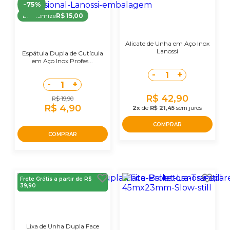
-75%
Economize
R$ 15,00
Alicate de Unha em Aço Inox
Lanossi
Espátula Dupla de Cutícula
em Aço Inox Profes...
-
+
1
-
+
1
R$ 42,90
R$ 19,90
R$ 4,90
2x
de
R$ 21,45
sem juros
COMPRAR
COMPRAR
Frete Grátis a partir de R$
39,90
Lixa de Unha Dupla Face