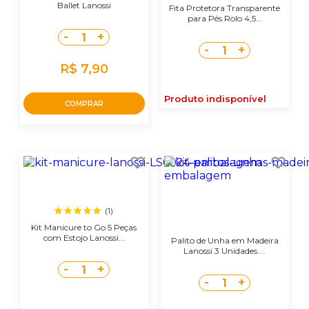
Ballet Lanossi
Fita Protetora Transparente
para Pés Rolo 4,5...
-
+
1
-
+
1
R$ 7,90
Produto indisponível
COMPRAR
(1)
Kit Manicure to Go 5 Peças
com Estojo Lanossi...
Palito de Unha em Madeira
Lanossi 3 Unidades....
-
+
1
-
+
1