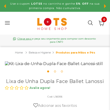
Use o cupom
LOTS5
no carrinho e ganhe
5% OFF
na sua
,99
primeira compra. Não cumulativa.
0
Clique aqui
e peça seu orçamento para comprar com desconto
para CNPJ
Beleza e Higiene
Produtos para Mãos e Pés
Lixa de Unha Dupla Face Ballet Lanossi
Avalie agora!
Cod:
LS6006
Adicionar aos favoritos