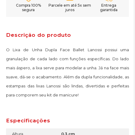
Compra 100%
Parcele em até 5x sem
Entrega
segura
juros
garantida
Descrição do produto
O Lixa de Unha Dupla Face Ballet Lanossi possui uma
granulação de cada lado com funções específicas. Do lado
mais áspero, a lixa serve para modelar a unha. Já na face mais
suave, dá-se o acabamento. Além da dupla funcionalidade, as
estampas das lixas Lanossi são lindas, divertidas e perfeitas
para comporem seu kit de manicure!
Especificações
Altura
0,3 cm