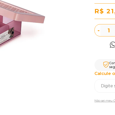
R$ 21
-
Com
seg
Calcule o
Não sei meu 