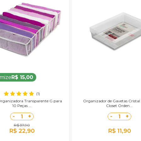
mize
R$ 15,00
(1)
rganizadora Transparente G para
Organizador de Gavetas Crista
10 Peças ...
Closet Orden...
-
+
-
+
1
1
R$ 37,90
R$ 22,90
R$ 11,90