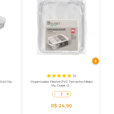
E
(1)
l 040 My
Organizador Flexível PVC Tamanho Médio
Di
My Closet O...
-
+
1
R$ 24,90