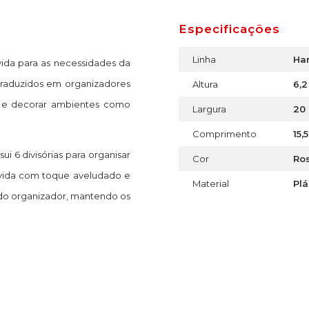
Especificações
Linha
Ha
vida para as necessidades da
 traduzidos em organizadores
Altura
6,
r e decorar ambientes como
Largura
20
Comprimento
15,
i 6 divisórias para organisar
Cor
Ro
lvida com toque aveludado e
Material
Plá
do organizador, mantendo os