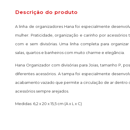
Descrição do produto
A linha de organizadores Hana foi especialmente desenvol
mulher. Praticidade, organização e carinho por acessórios
com e sem divisórias. Uma linha completa para organiza
salas, quartos e banheiros com muito charme e elegância.
Hana Organizador com divisórias para Joias, tamanho P, possu
diferentes acessórios. A tampa foi especialmente desenvo
acabamento vazado que permite a circulação de ar dentro 
acessórios sempre arejados.
Medidas: 6,2 x 20 x 15,5 cm (A x L x C)