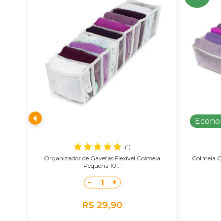
Econo
(1)
Organizador de Gavetas Flexível Colmeia
Colmeia O
Pequena 10...
-
+
1
R$ 29,90