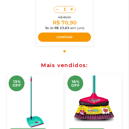
-
+
1
R$ 80,90
R$ 70,90
3x
de
R$ 23,63
sem juros
COMPRAR
Mais vendidos
13%
16%
OFF
OFF