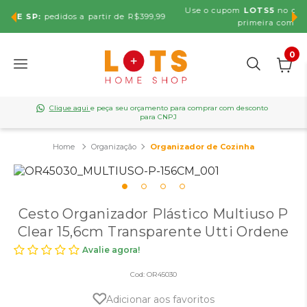
Use o cupom
LOTS5
no carrinho e ganhe
5% OFF
na sua
,99
primeira compra. Não cumulativa.
0
Clique aqui
e peça seu orçamento para comprar com desconto
para CNPJ
Organização
Organizador de Cozinha
Cesto Organizador Plástico Multiuso P
Clear 15,6cm Transparente Utti Ordene
Avalie agora!
Cod:
OR45030
Adicionar aos favoritos