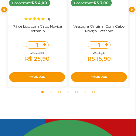
Economize
R$ 4,00
Economize
R$ 3,00
(1)
Pá de Lixo com Cabo Noviça
Vassoura Original Com Cabo
R
Bettanin
Noviça Bettanin
-
+
-
+
1
1
R$ 29,90
R$ 18,90
R$ 25,90
R$ 15,90
COMPRAR
COMPRAR