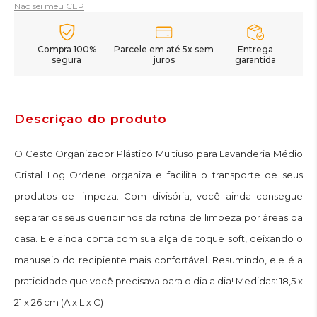
Não sei meu CEP
Compra 100%
Parcele em até 5x sem
Entrega
segura
juros
garantida
Descrição do produto
O Cesto Organizador Plástico Multiuso para Lavanderia Médio
Cristal Log Ordene organiza e facilita o transporte de seus
produtos de limpeza. Com divisória, você ainda consegue
separar os seus queridinhos da rotina de limpeza por áreas da
casa. Ele ainda conta com sua alça de toque soft, deixando o
manuseio do recipiente mais confortável. Resumindo, ele é a
praticidade que você precisava para o dia a dia! Medidas: 18,5 x
21 x 26 cm (A x L x C)