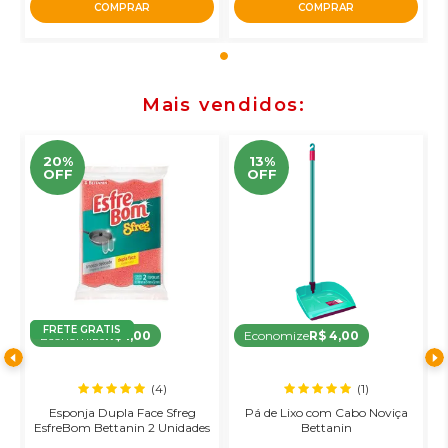
COMPRAR
COMPRAR
Mais vendidos
20%
13%
OFF
OFF
FRETE GRATIS
Economize
R$ 1,00
Economize
R$ 4,00
(4)
(1)
Esponja Dupla Face Sfreg
Pá de Lixo com Cabo Noviça
R
o
EsfreBom Bettanin 2 Unidades
Bettanin