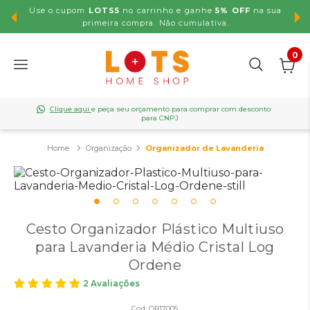
Use o cupom
LOTS5
no carrinho e ganhe
5% OFF
na sua
,99
primeira compra. Não cumulativa.
0
Clique aqui
e peça seu orçamento para comprar com desconto
para CNPJ
Organização
Organizador de Lavanderia
Cesto Organizador Plástico Multiuso
para Lavanderia Médio Cristal Log
Ordene
2 Avaliações
Cod:
OR17005