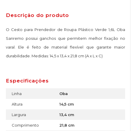
Descrição do produto
O Cesto para Prendedor de Roupa Plástico Verde 1,6L Oba
Sanremo possui ganchos que permitem melhor fixação no
varal. Ele é feito de material flexível que garante maior
durabilidade. Medidas: 14,5 x 13,4 x 21,8 cm (A x L x C)
Especificações
Linha
Oba
Altura
14,5 cm
Largura
13,4 cm
Comprimento
21,8 cm