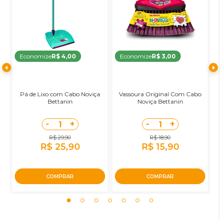
Economize
R$ 4,00
Economize
R$ 3,00
a
Pá de Lixo com Cabo Noviça
Vassoura Original Com Cabo
o
Bettanin
Noviça Bettanin
-
+
-
+
1
1
R$ 29,90
R$ 18,90
R$ 25,90
R$ 15,90
COMPRAR
COMPRAR