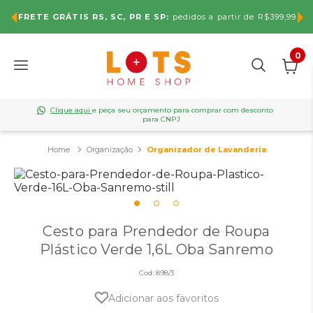
FRETE GRÁTIS RS, SC, PR E SP:
pedidos a partir de R$399,99
0
Clique aqui
e peça seu orçamento para comprar com desconto
para CNPJ
Organização
Organizador de Lavanderia
Cesto para Prendedor de Roupa
Plástico Verde 1,6L Oba Sanremo
Cod:
898/3
Adicionar aos favoritos