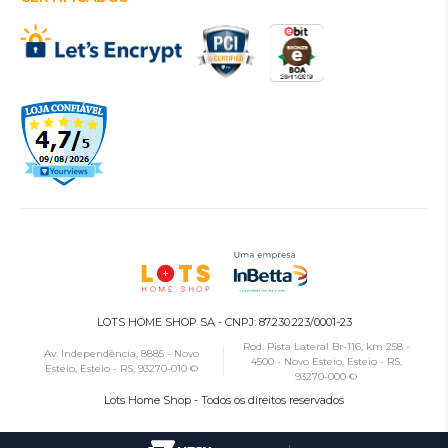
LOTS HOME SHOP SA - CNPJ: 87.230.223/0001-23
Rod. Pista Lateral Br-116, km 258 -
Av. Independência, 8885 - Novo
4500 - Novo Esteio, Esteio - RS,
Esteio, Esteio - RS, 93270-010 ©
93270-000 ©
Lots Home Shop - Todos os direitos reservados