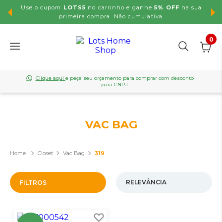
Use o cupom
LOTS5
no carrinho e ganhe
5% OFF
na sua
,99
primeira compra. Não cumulativa.
0
Clique aqui
e peça seu orçamento para comprar com desconto
para CNPJ
VAC BAG
Closet
Vac Bag
319
FILTROS