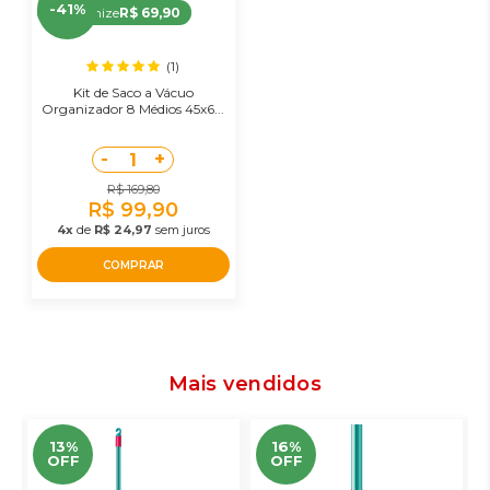
-41%
Economize
R$ 69,90
(1)
Kit de Saco a Vácuo
Organizador 8 Médios 45x6...
-
+
1
R$ 169,80
R$ 99,90
4x
de
R$ 24,97
sem juros
COMPRAR
Mais vendidos
13%
16%
OFF
OFF