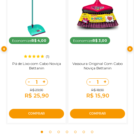
Economize
R$ 4,00
Economize
R$ 3,00
(1)
Pá de Lixo com Cabo Noviça
Vassoura Original Com Cabo
R
Bettanin
Noviça Bettanin
-
+
-
+
1
1
R$ 29,90
R$ 18,90
R$ 25,90
R$ 15,90
COMPRAR
COMPRAR