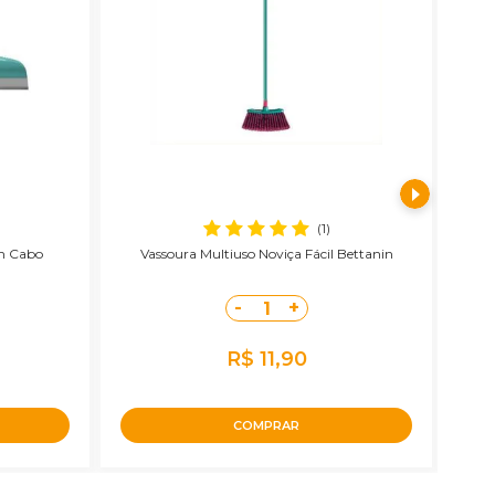
(1)
m Cabo
Vassoura Multiuso Noviça Fácil Bettanin
V
-
+
1
R$ 11,90
COMPRAR