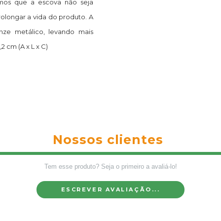
amos que a escova não seja
olongar a vida do produto. A
nze metálico, levando mais
,2 cm (A x L x C)
Nossos clientes
Tem esse produto? Seja o primeiro a avaliá-lo!
ESCREVER AVALIAÇÃO...