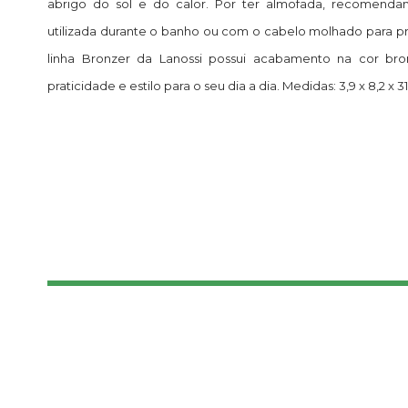
abrigo do sol e do calor. Por ter almofada, recomend
utilizada durante o banho ou com o cabelo molhado para pr
linha Bronzer da Lanossi possui acabamento na cor bro
praticidade e estilo para o seu dia a dia. Medidas: 3,9 x 8,2 x 31