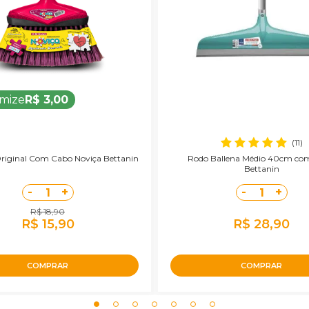
mize
R$ 3,00
(11)
riginal Com Cabo Noviça Bettanin
Rodo Ballena Médio 40cm co
Bettanin
-
+
-
+
1
1
R$ 18,90
R$ 15,90
R$ 28,90
COMPRAR
COMPRAR