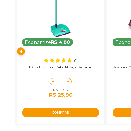
Economize
R$ 4,00
Econo
(1)
viça
Pá de Lixo com Cabo Noviça Bettanin
Vassoura O
-
+
1
R$ 29,90
R$ 25,90
COMPRAR