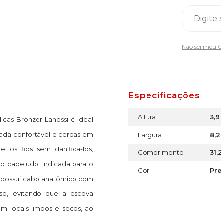
Não sei meu 
Especificações
Altura
3,
as Bronzer Lanossi é ideal
fada confortável e cerdas em
Largura
8,
e os fios sem danificá-los,
Comprimento
31,
o cabeludo. Indicada para o
Cor
Pre
o, possui cabo anatômico com
uso, evitando que a escova
 locais limpos e secos, ao