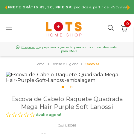
Use o cupom
LOTS5
no carrinho e ganhe
5% OFF
tir de R$399,99
primeira compra. Não cumulativa.
0
Clique aqui
e peça seu orçamento para comprar com desconto
para CNPJ
Beleza e Higiene
Escovas
Escova de Cabelo Raquete Quadrada
Mega Hair Purple Soft Lanossi
Avalie agora!
Cod:
LS0036