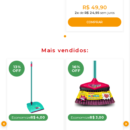
R$ 49,90
2x
de
R$ 24,95
sem juros
COMPRAR
Mais vendidos
13%
16%
OFF
OFF
Economize
R$ 4,00
Economize
R$ 3,00