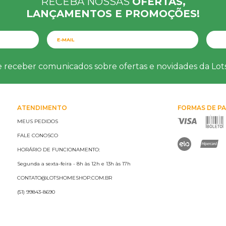
RECEBA NOSSAS
OFERTAS,
LANÇAMENTOS E PROMOÇÕES!
e receber comunicados sobre ofertas e novidades da Lo
ATENDIMENTO
FORMAS DE P
MEUS PEDIDOS
FALE CONOSCO
HORÁRIO DE FUNCIONAMENTO:
Segunda a sexta-feira - 8h às 12h e 13h às 17h
CONTATO@LOTSHOMESHOP.COM.BR
(51) 99843-8690