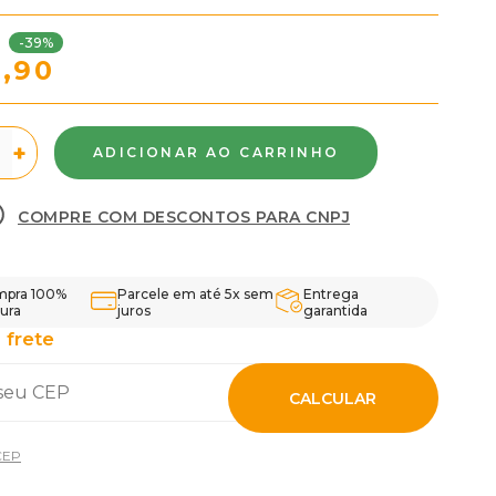
-39%
0,90
+
COMPRE COM DESCONTOS PARA CNPJ
pra 100%
Parcele em até 5x sem
Entrega
ura
juros
garantida
 frete
CALCULAR
CEP