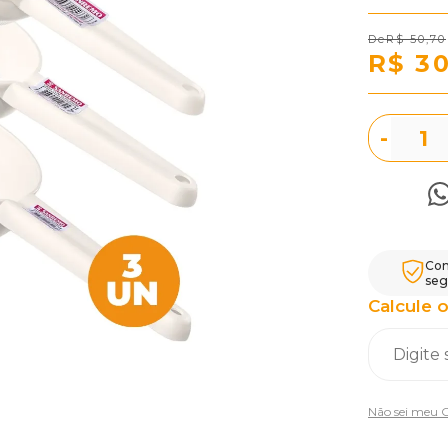
R$ 50,70
R$ 3
-
Com
seg
Calcule o
Não sei meu 