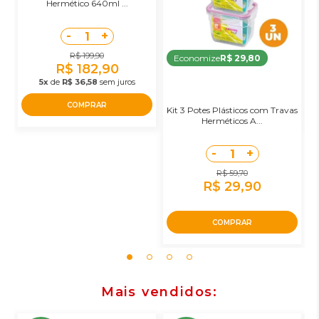
Hermético 640ml ...
-
+
1
R$ 199,90
Economize
R$ 29,80
R$ 182,90
5x
de
R$ 36,58
sem juros
COMPRAR
Kit 3 Potes Plásticos com Travas
Herméticos A...
-
+
1
R$ 59,70
R$ 29,90
COMPRAR
Mais vendidos