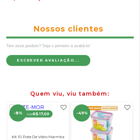
Nossos clientes
Tem esse produto? Seja o primeiro a avaliá-lo!
ESCREVER AVALIAÇÃO...
Quem viu, viu também
-8%
-49%
Economize
R$ 17,00
Kit 10 Pote De Vidro Marmita
K