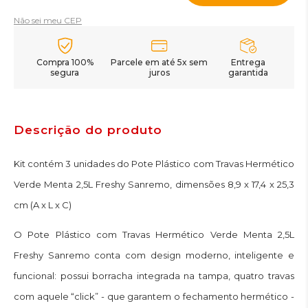
Não sei meu CEP
Compra 100%
Parcele em até 5x sem
Entrega
segura
juros
garantida
Descrição do produto
Kit contém 3 unidades do Pote Plástico com Travas Hermético
Verde Menta 2,5L Freshy Sanremo, dimensões 8,9 x 17,4 x 25,3
cm (A x L x C)
O Pote Plástico com Travas Hermético Verde Menta 2,5L
Freshy Sanremo conta com design moderno, inteligente e
funcional: possui borracha integrada na tampa, quatro travas
com aquele “click” - que garantem o fechamento hermético -