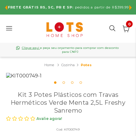
FRETE GRÁTIS RS, SC, PR E SP:
pedidos a partir de R$399,99
0
Clique aqui
e peça seu orçamento para comprar com desconto
para CNPJ
Cozinha
Potes
Kit 3 Potes Plásticos com Travas
Herméticos Verde Menta 2,5L Freshy
Sanremo
Avalie agora!
Cod:
KIT000749