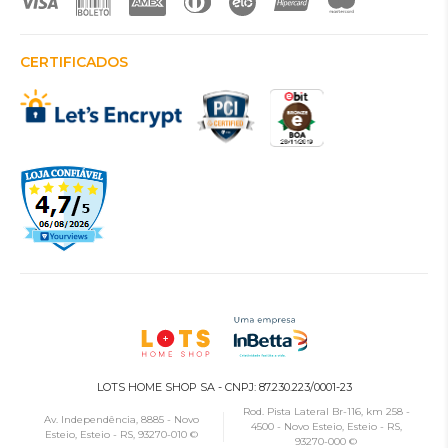
CERTIFICADOS
LOTS HOME SHOP SA - CNPJ: 87.230.223/0001-23
Rod. Pista Lateral Br-116, km 258 -
Av. Independência, 8885 - Novo
4500 - Novo Esteio, Esteio - RS,
Esteio, Esteio - RS, 93270-010 ©
93270-000 ©