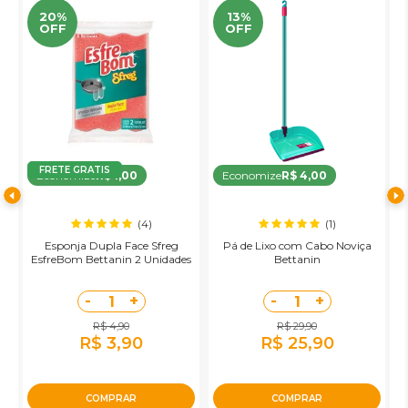
20%
13%
OFF
OFF
FRETE GRATIS
Economize
R$ 1,00
Economize
R$ 4,00
(4)
(1)
Esponja Dupla Face Sfreg
Pá de Lixo com Cabo Noviça
R
o
EsfreBom Bettanin 2 Unidades
Bettanin
-
+
-
+
1
1
R$ 4,90
R$ 29,90
R$ 3,90
R$ 25,90
COMPRAR
COMPRAR