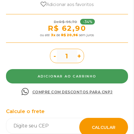
Adicionar aos favoritos
-34%
R$ 95,70
R$ 62,90
ou
3
x
de
R$ 20,96
sem juros
-
+
COMPRE COM DESCONTOS PARA CNPJ
Calcule o frete
CALCULAR