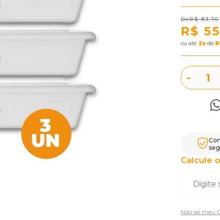
R$ 83,70
R$ 55
ou
2
x
de
R
-
Com
seg
Calcule o
Não sei meu 