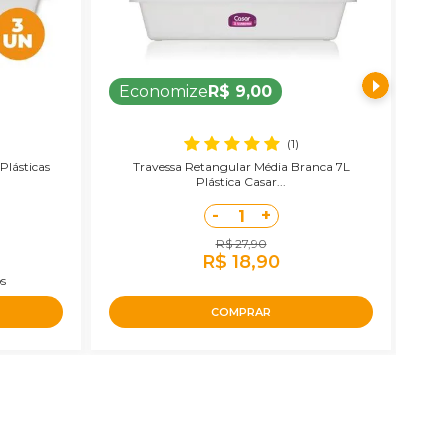
Economize
R$ 9,00
E
(1)
Plásticas
Travessa Retangular Média Branca 7L
Ki
Plástica Casar...
-
+
1
R$ 27,90
R$ 18,90
s
COMPRAR