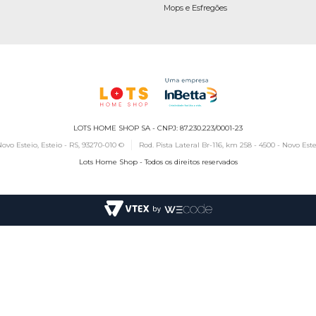
Mops e Esfregões
LOTS HOME SHOP SA - CNPJ: 87.230.223/0001-23
ovo Esteio, Esteio - RS, 93270-010 ©
Rod. Pista Lateral Br-116, km 258 - 4500 - Novo Este
Lots Home Shop - Todos os direitos reservados