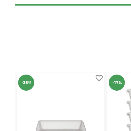
-35%
-17%