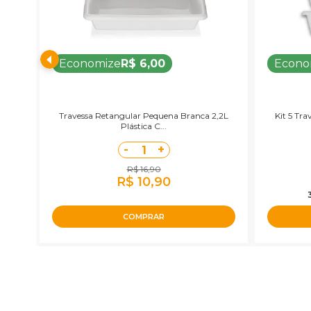
Economize
R$ 6,00
Econo
Travessa Retangular Pequena Branca 2,2L
Kit 5 Tra
Plástica C...
-
+
1
R$ 16,90
R$ 10,90
COMPRAR