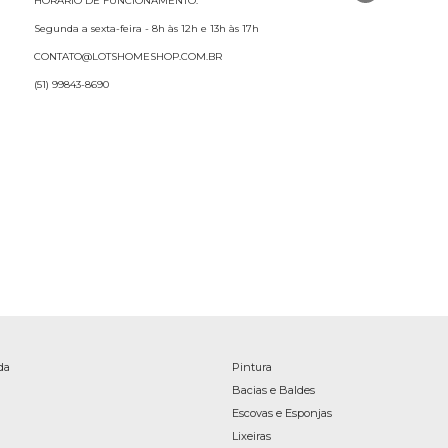
HORÁRIO DE FUNCIONAMENTO:
Segunda a sexta-feira - 8h às 12h e 13h às 17h
CONTATO@LOTSHOMESHOP.COM.BR
(51) 99843-8690
da
Pintura
Bacias e Baldes
Escovas e Esponjas
Lixeiras