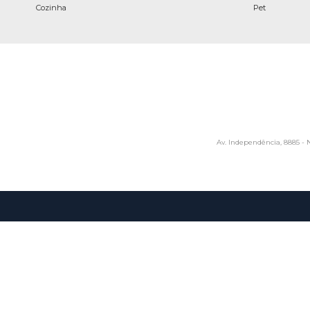
Cozinha
Pet
Av. Independência, 8885 - N