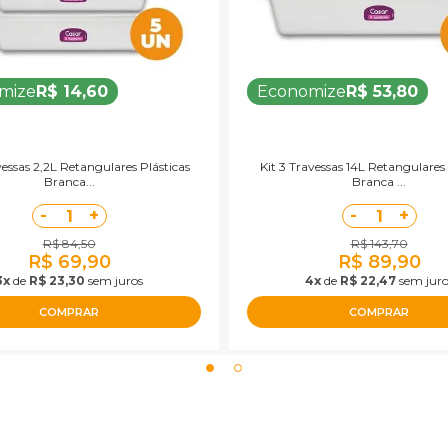
mize
R$ 14,60
Economize
R$ 53,80
vessas 2,2L Retangulares Plásticas
Kit 3 Travessas 14L Retangulares 
Branca...
Branca ...
-
+
-
+
1
1
R$ 84,50
R$ 143,70
R$ 69,90
R$ 89,90
3x
de
R$ 23,30
sem juros
4x
de
R$ 22,47
sem juro
COMPRAR
COMPRAR