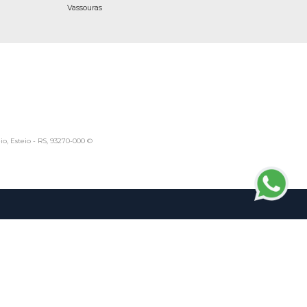
Vassouras
io, Esteio - RS, 93270-000 ©