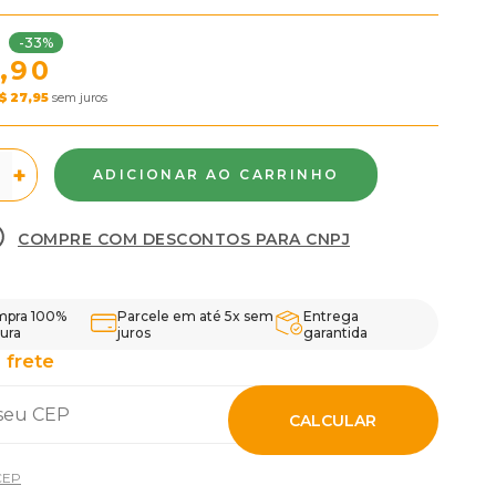
-33%
,90
$ 27,95
sem juros
+
COMPRE COM DESCONTOS PARA CNPJ
pra 100%
Parcele em até 5x sem
Entrega
ura
juros
garantida
 frete
CALCULAR
CEP