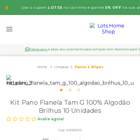
Use o cupom
LOTS5
no carrinho e ganhe
5% OFF
na sua p
Clique aqui
e peça seu orçamento para comprar com desconto para 
Limpeza
Panos e Wipes
Kit Pano Flanela Tam G 100% Algodão
Brilhus 10 Unidades
Avalie agora!
Cod:
KIT000103