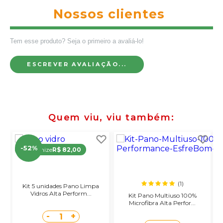
Nossos clientes
Tem esse produto? Seja o primeiro a avaliá-lo!
ESCREVER AVALIAÇÃO...
Quem viu, viu também
-52%
Economize
R$ 82,00
(1)
Kit 5 unidades Pano Limpa
Vidros Alta Perform...
Kit Pano Multiuso 100%
Microfibra Alta Perfor...
-
+
1