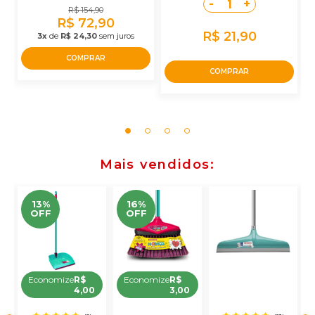
-
+
1
R$ 154,90
R$ 72,90
R$ 21,90
3x
de
R$ 24,30
sem juros
COMPRAR
COMPRAR
Mais vendidos
13%
16%
OFF
OFF
Economize
R$
Economize
R$
4,00
3,00