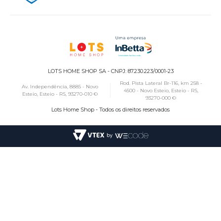
LOTS HOME SHOP SA - CNPJ: 87.230.223/0001-23
Rod. Pista Lateral Br-116, km 258 -
Av. Independência, 8885 - Novo
4500 - Novo Esteio, Esteio - RS,
Esteio, Esteio - RS, 93270-010 ©
93270-000 ©
Lots Home Shop - Todos os direitos reservados