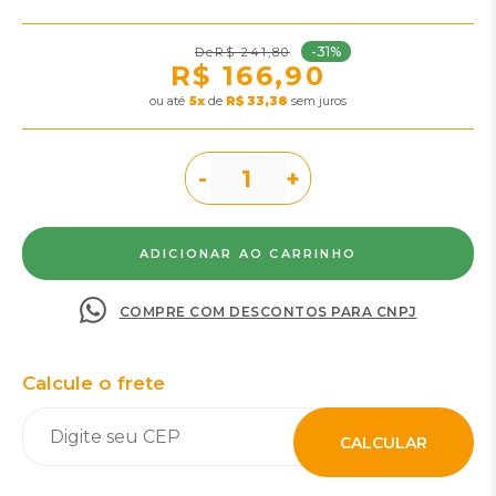
-31%
R$ 241,80
R$ 166,90
ou
5
x
de
R$ 33,38
sem juros
-
+
COMPRE COM DESCONTOS PARA CNPJ
Calcule o frete
CALCULAR