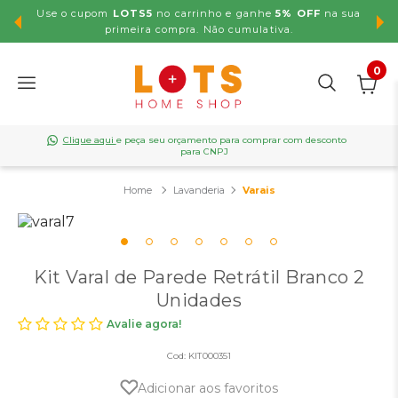
Use o cupom
LOTS5
no carrinho e ganhe
5% OFF
na sua
,99
primeira compra. Não cumulativa.
0
Clique aqui
e peça seu orçamento para comprar com desconto
para CNPJ
Lavanderia
Varais
Kit Varal de Parede Retrátil Branco 2
Unidades
Avalie agora!
Cod:
KIT000351
Adicionar aos favoritos