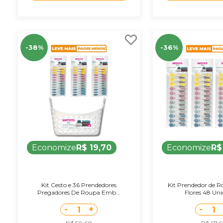
-38%
-36%
Economize
R$ 19,70
Economize
R$
Kit Cesto e 36 Prendedores
Kit Prendedor de R
Pregadores De Roupa Emb...
Flores 48 Uni
-
+
-
1
1