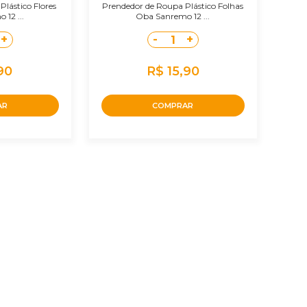
lástico Flores
Prendedor de Roupa Plástico Folhas
12 ...
Oba Sanremo 12 ...
+
-
+
1
90
R$ 15,90
AR
COMPRAR