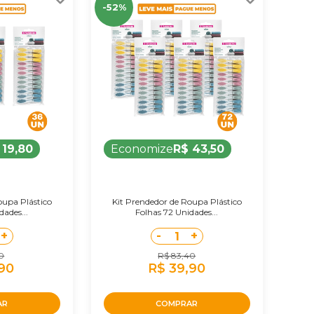
-52%
 19,80
Economize
R$ 43,50
oupa Plástico
Kit Prendedor de Roupa Plástico
dades...
Folhas 72 Unidades...
+
-
+
1
70
R$ 83,40
,90
R$ 39,90
AR
COMPRAR