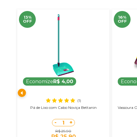
13%
16%
OFF
OFF
Economize
R$ 4,00
Econo
(1)
ente
Pá de Lixo com Cabo Noviça Bettanin
Vassoura O
-
+
1
R$ 29,90
R$ 25,90