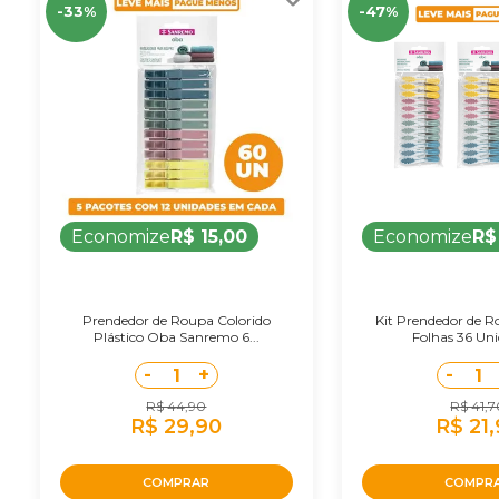
-33%
-47%
Economize
R$ 15,00
Economize
R$
Prendedor de Roupa Colorido
Kit Prendedor de R
Plástico Oba Sanremo 6...
Folhas 36 Uni
-
+
-
1
1
R$ 44,90
R$ 41,
R$ 29,90
R$ 21
COMPRAR
COMPR