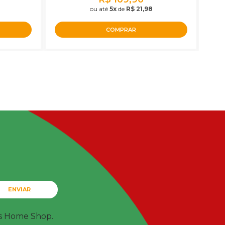
ou até
5x
de
R$ 21,98
COMPRAR
ENVIAR
ts Home Shop.