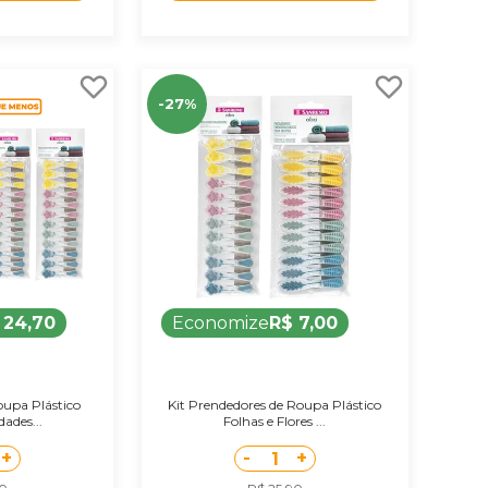
-27%
 24,70
Economize
R$ 7,00
oupa Plástico
Kit Prendedores de Roupa Plástico
dades...
Folhas e Flores ...
+
-
+
1