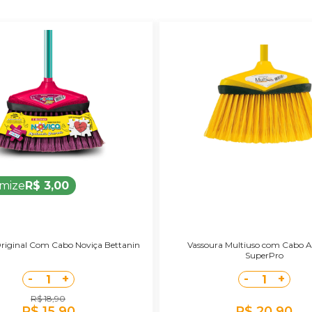
mize
R$ 3,00
riginal Com Cabo Noviça Bettanin
Vassoura Multiuso com Cabo 
SuperPro
-
+
-
+
1
1
R$ 18,90
R$ 15,90
R$ 20,90