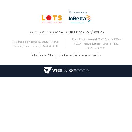
LOTS HOME SHOP SA - CNPJ: 87.230.223/0001-23
Rod. Pista Lateral Br-116, km 258 -
Av. Independência, 8885 - Novo
4500 - Novo Esteio, Esteio - RS,
Esteio, Esteio - RS, 93270-010 ©
93270-000 ©
Lots Home Shop - Todos os direitos reservados