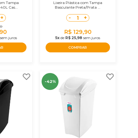
 com Tampa
Lixeira Plástica com Tampa
40L Cas...
Basculante Preta/Prata ...
+
-
+
1
90
,90
R$ 129,90
sem juros
5x
de
R$ 25,98
sem juros
AR
COMPRAR
-42%