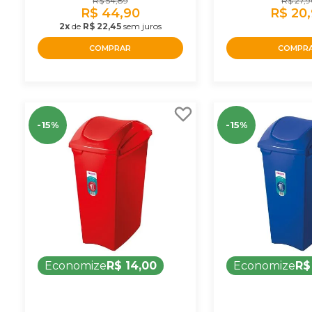
R$ 54,89
R$ 27,
R$ 44,90
R$ 20
2x
de
R$ 22,45
sem juros
COMPRAR
COMPR
-15%
-15%
Economize
R$ 14,00
Economize
R$