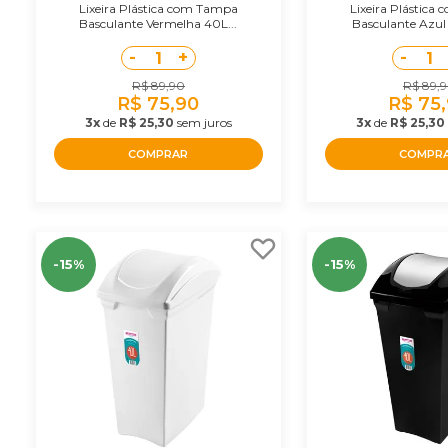
Lixeira Plástica com Tampa
Lixeira Plástica
Basculante Vermelha 40L...
Basculante Azul 
-
+
-
1
1
R$ 89,90
R$ 89,
R$ 75,90
R$ 75
3x
de
R$ 25,30
sem juros
3x
de
R$ 25,30
COMPRAR
COMPR
-15%
-15%