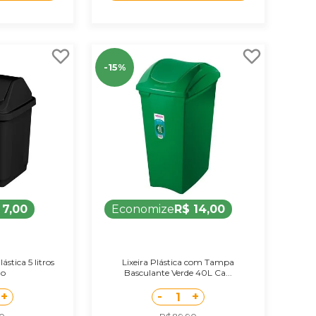
-15%
 7,00
Economize
R$ 14,00
ástica 5 litros
Lixeira Plástica com Tampa
mo
Basculante Verde 40L Ca...
+
-
+
1