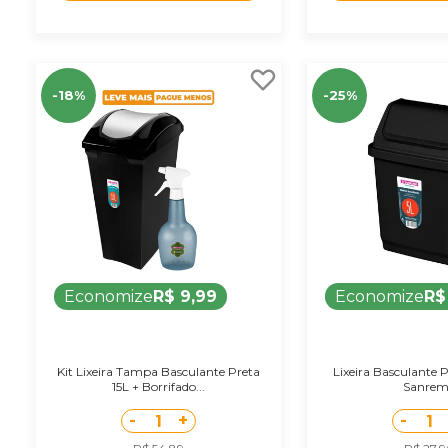
-18%
-25%
Economize
R$ 9,99
Economize
R$
Kit Lixeira Tampa Basculante Preta
Lixeira Basculante Pl
15L + Borrifado...
Sanre
-
+
-
1
1