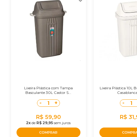
Lixeira Plástica com Tampa
Lixeira Plástica 10L 
Basculante 30L Castor S...
Casablanca 
-
+
-
1
1
R$ 59,90
R$ 31
2x
de
R$ 29,95
sem juros
COMPRAR
COMPR