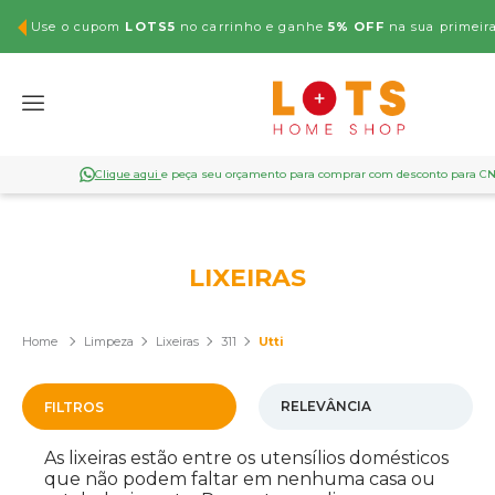
Use o cupom
LOTS5
no carrinho e ganhe
5% OFF
na sua primeir
Clique aqui
e peça seu orçamento para comprar com desconto para C
LIXEIRAS
Limpeza
Lixeiras
311
Utti
FILTROS
As lixeiras estão entre os utensílios domésticos
que não podem faltar em nenhuma casa ou