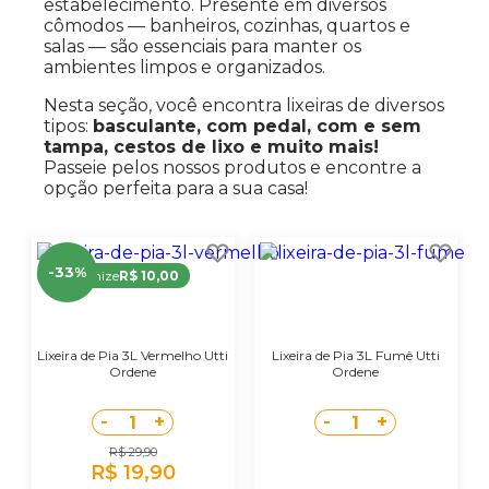
estabelecimento. Presente em diversos
cômodos — banheiros, cozinhas, quartos e
salas — são essenciais para manter os
ambientes limpos e organizados.
Nesta seção, você encontra lixeiras de diversos
tipos:
basculante, com pedal, com e sem
tampa, cestos de lixo e muito mais!
Passeie pelos nossos produtos e encontre a
opção perfeita para a sua casa!
-33%
Economize
R$ 10,00
Lixeira de Pia 3L Vermelho Utti
Lixeira de Pia 3L Fumê Utti
Ordene
Ordene
-
+
-
+
1
1
R$ 29,90
R$ 19,90