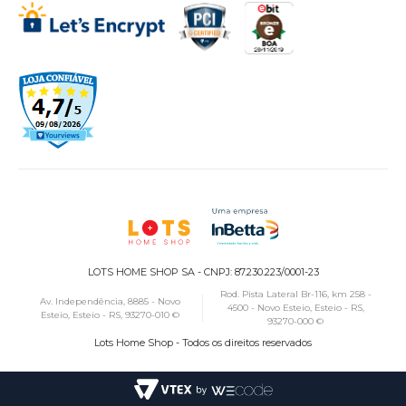
LOTS HOME SHOP SA - CNPJ: 87.230.223/0001-23
Rod. Pista Lateral Br-116, km 258 -
Av. Independência, 8885 - Novo
4500 - Novo Esteio, Esteio - RS,
Esteio, Esteio - RS, 93270-010 ©
93270-000 ©
Lots Home Shop - Todos os direitos reservados