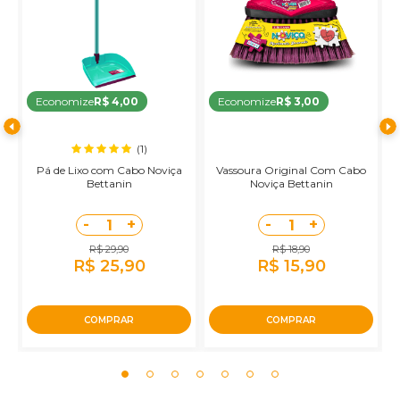
Economize
R$ 4,00
Economize
R$ 3,00
(1)
Pá de Lixo com Cabo Noviça
Vassoura Original Com Cabo
R
Bettanin
Noviça Bettanin
-
+
-
+
1
1
R$ 29,90
R$ 18,90
R$ 25,90
R$ 15,90
COMPRAR
COMPRAR