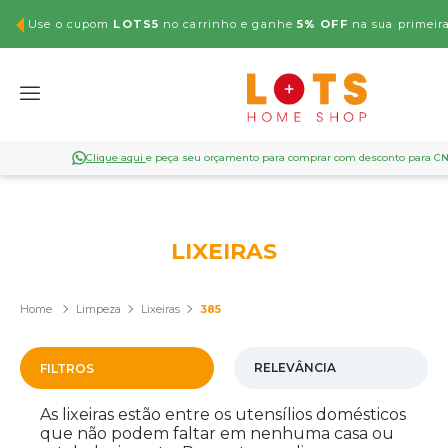
Use o cupom
LOTS5
no carrinho e ganhe
5% OFF
na sua primeir
Clique aqui
e peça seu orçamento para comprar com desconto para C
LIXEIRAS
Limpeza
Lixeiras
385
FILTROS
As lixeiras estão entre os utensílios domésticos
que não podem faltar em nenhuma casa ou