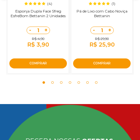
(4)
(1)
Esponja Dupla Face Sfreg
Pá de Lixo com Cabo Noviça
R
o
EsfreBom Bettanin 2 Unidades
Bettanin
-
+
-
+
1
1
R$ 4,90
R$ 29,90
R$ 3,90
R$ 25,90
COMPRAR
COMPRAR