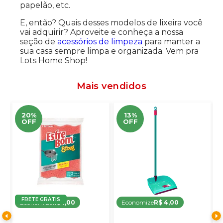
papelão, etc.
E, então? Quais desses modelos de lixeira você
vai adquirir? Aproveite e conheça a nossa
seção de
acessórios de limpeza
para manter a
sua casa sempre limpa e organizada. Vem pra
Lots Home Shop!
Mais vendidos
20%
13%
OFF
OFF
FRETE GRATIS
Economize
R$ 1,00
Economize
R$ 4,00