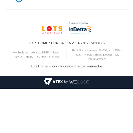
LOTS HOME SHOP SA - CNPJ: 87.230.223/0001-23
Rod. Pista Lateral Br-116, km 258 -
Av. Independência, 8885 - Novo
4500 - Novo Esteio, Esteio - RS,
Esteio, Esteio - RS, 93270-010 ©
93270-000 ©
Lots Home Shop - Todos os direitos reservados