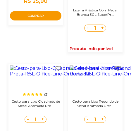
R$ 25,90
Lixeira Plástica Com Pedal
Branca 30L SuperPr...
COMPRAR
-
+
1
Produto indisponível
(3)
Cesto para Lixo Quadrado de
Cesto para Lixo Redondo de
Metal Aramada Pre...
Metal Aramada Pret...
-
+
-
+
1
1