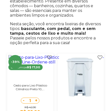
estabelecimento. Presente em diversos
cômodos — banheiros, cozinhas, quartos e
salas — são essenciais para manter os
ambientes limpos e organizados.
Nesta seção, você encontra lixeiras de diversos
tipos:
basculante, com pedal, com e sem
tampa, cestos de lixo e muito mais!
Passeie pelos nossos produtos e encontre a
opção perfeita para a sua casa!
-39%
Economize
R$ 17,00
Cesto para Lixo Plástico
Cilíndrico Preto 10,...
-
+
1
R$ 42,90