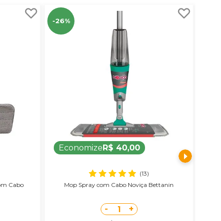
-26%
Le
Economize
R$ 40,00
(13)
com Cabo
Mop Spray com Cabo Noviça Bettanin
-
+
1