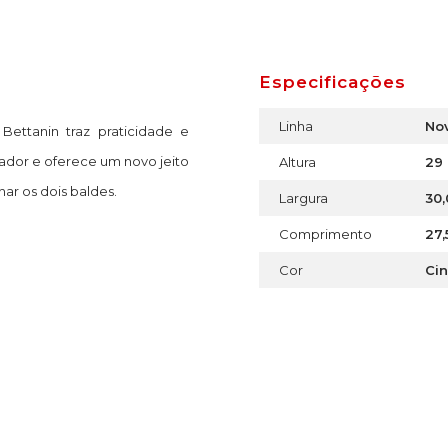
Especificações
Linha
No
ttanin traz praticidade e
vador e oferece um novo jeito
Altura
29
ar os dois baldes.
Largura
30
Comprimento
27,
Cor
Cin