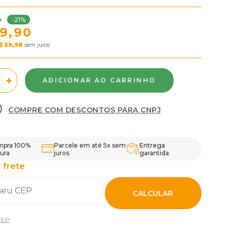
-21%
0
9,90
$ 29,98
sem juros
+
COMPRE COM DESCONTOS PARA CNPJ
pra 100%
Parcele em até 5x sem
Entrega
ura
juros
garantida
 frete
CALCULAR
CEP