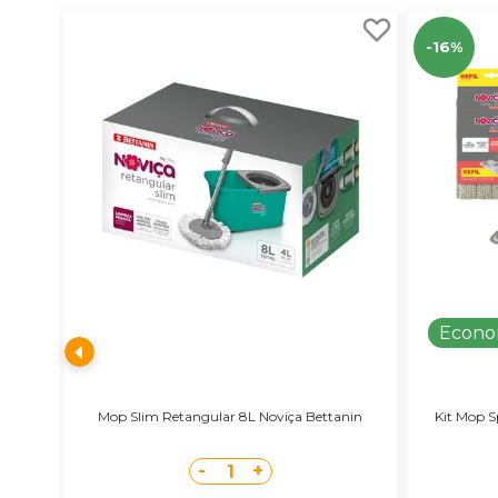
-16%
Econo
Mop Slim Retangular 8L Noviça Bettanin
Kit Mop S
-
+
1