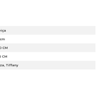
viça
 cm
,0 CM
5 CM
za, Tiffany