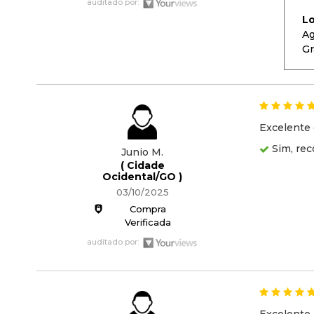
auditado por:
L
Ag
Gr
Excelente 
Sim, rec
Junio M.
( Cidade
Ocidental/GO )
03/10/2025
Compra
Verificada
auditado por: