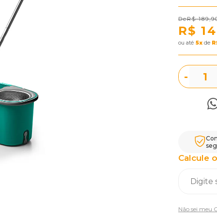
R$ 189,9
R$ 14
ou
5
x
de
R
-
Com
seg
Calcule o
Não sei meu 