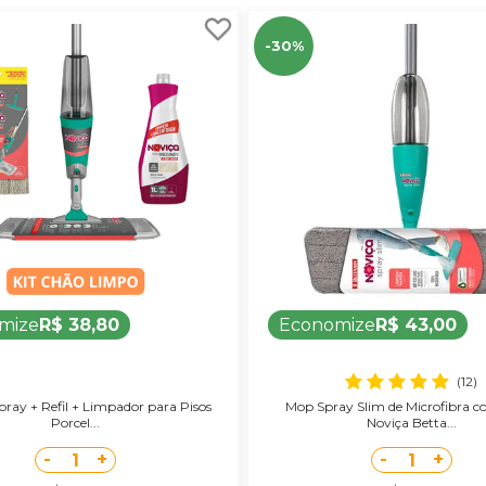
-30%
mize
R$ 38,80
Economize
R$ 43,00
(12)
pray + Refil + Limpador para Pisos
Mop Spray Slim de Microfibra 
Porcel...
Noviça Betta...
-
+
-
+
1
1