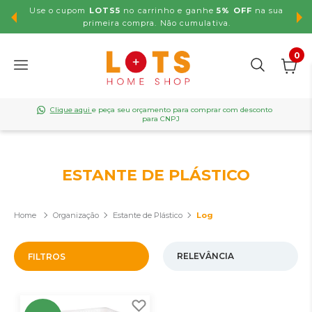
Use o cupom
LOTS5
no carrinho e ganhe
5% OFF
na sua
,99
primeira compra. Não cumulativa.
0
Clique aqui
e peça seu orçamento para comprar com desconto
para CNPJ
ESTANTE DE PLÁSTICO
Organização
Estante de Plástico
Log
FILTROS