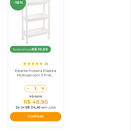
-16%
Economize
R$ 10,00
(1)
Estante Fruteira Plástica
Multiuso com 3 Prat...
-
+
1
R$ 58,90
R$ 48,90
2x
de
R$ 24,45
sem juros
COMPRAR