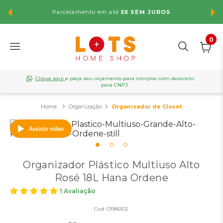
Parcelamento em até
5X SEM JUROS
FR
0
Clique aqui
e peça seu orçamento para comprar com desconto
para CNPJ
Organização
Organizador de Closet
Organizador Plástico Multiuso Alto
Rosé 18L Hana Ordene
1 Avaliação
Cod:
OR86502