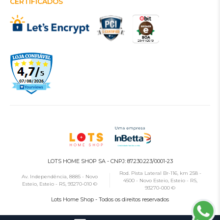
CERTIFICADOS
LOTS HOME SHOP SA - CNPJ: 87.230.223/0001-23
Rod. Pista Lateral Br-116, km 258 -
Av. Independência, 8885 - Novo
4500 - Novo Esteio, Esteio - RS,
Esteio, Esteio - RS, 93270-010 ©
93270-000 ©
Lots Home Shop - Todos os direitos reservados