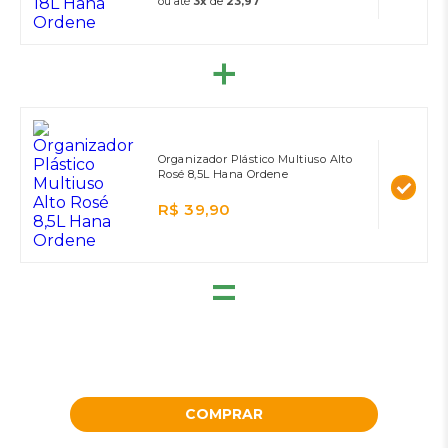
ou até
3x
de
23,97
Organizador Plástico Multiuso Alto
Rosé 8,5L Hana Ordene
R$ 39,90
=
COMPRAR