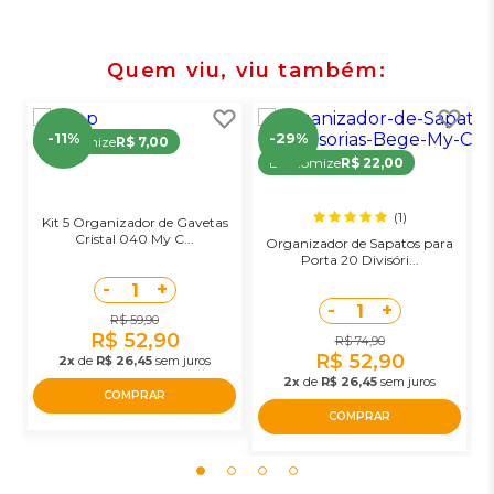
Quem viu, viu também
-11%
-29%
Economize
R$ 7,00
Economize
R$ 22,00
(1)
Kit 5 Organizador de Gavetas
Cristal 040 My C...
Organizador de Sapatos para
Porta 20 Divisóri...
-
+
1
-
+
1
R$ 59,90
R$ 52,90
R$ 74,90
R$ 52,90
2x
de
R$ 26,45
sem juros
2x
de
R$ 26,45
sem juros
COMPRAR
COMPRAR