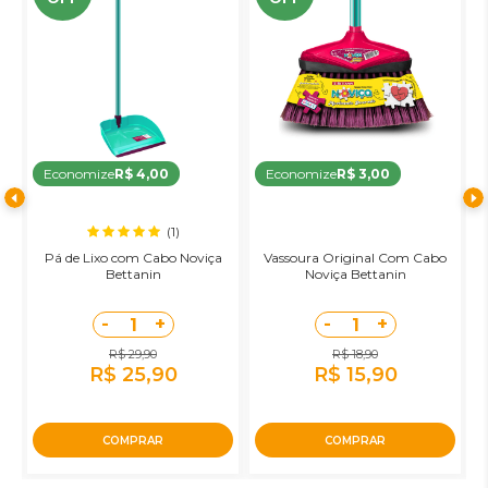
Economize
R$ 4,00
Economize
R$ 3,00
(1)
Pá de Lixo com Cabo Noviça
Vassoura Original Com Cabo
R
Bettanin
Noviça Bettanin
-
+
-
+
1
1
R$ 29,90
R$ 18,90
R$ 25,90
R$ 15,90
COMPRAR
COMPRAR