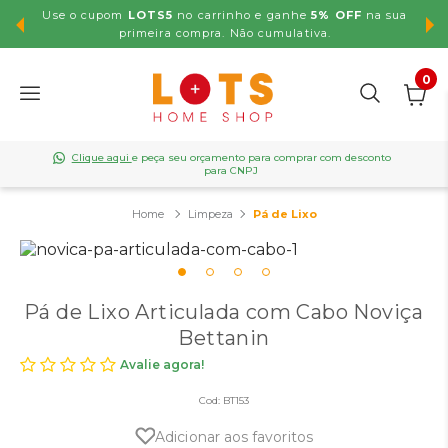
Use o cupom
LOTS5
no carrinho e ganhe
5% OFF
na sua
,99
primeira compra. Não cumulativa.
0
Clique aqui
e peça seu orçamento para comprar com desconto
para CNPJ
Limpeza
Pá de Lixo
Pá de Lixo Articulada com Cabo Noviça
Bettanin
Avalie agora!
Cod:
BT153
Adicionar aos favoritos