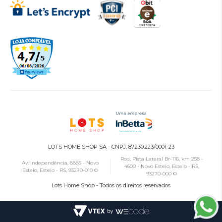
LOTS HOME SHOP SA - CNPJ: 87.230.223/0001-23
Rod. Pista Lateral Br-116, km 258 -
Av. Independência, 8885 - Novo
4500 - Novo Esteio, Esteio - RS,
Esteio, Esteio - RS, 93270-010 ©
93270-000 ©
Lots Home Shop - Todos os direitos reservados