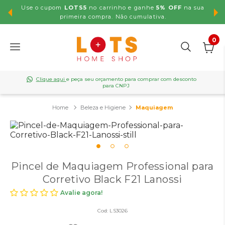
Use o cupom
LOTS5
no carrinho e ganhe
5% OFF
na sua
,99
primeira compra. Não cumulativa.
0
Clique aqui
e peça seu orçamento para comprar com desconto
para CNPJ
Beleza e Higiene
Maquiagem
Pincel de Maquiagem Professional para
Corretivo Black F21 Lanossi
Avalie agora!
Cod:
LS3026