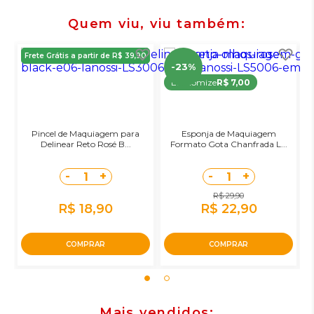
Quem viu, viu também
Frete Grátis a partir de R$ 39,90
-23%
Economize
R$ 7,00
Pincel de Maquiagem para
Esponja de Maquiagem
Delinear Reto Rosé B...
Formato Gota Chanfrada L...
-
+
-
+
1
1
R$ 29,90
R$ 18,90
R$ 22,90
COMPRAR
COMPRAR
Mais vendidos