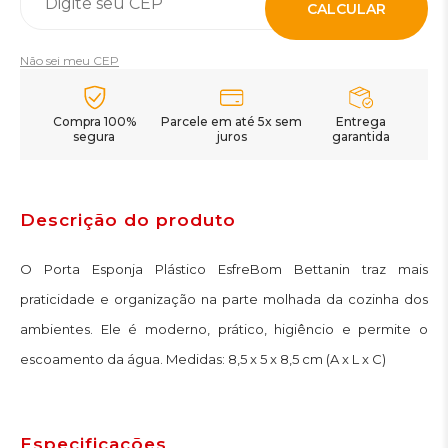
CALCULAR
Não sei meu CEP
Compra 100%
Parcele em até 5x sem
Entrega
segura
juros
garantida
Descrição do produto
O Porta Esponja Plástico EsfreBom Bettanin traz mais
praticidade e organização na parte molhada da cozinha dos
ambientes. Ele é moderno, prático, higiêncio e permite o
escoamento da água. Medidas: 8,5 x 5 x 8,5 cm (A x L x C)
Especificações