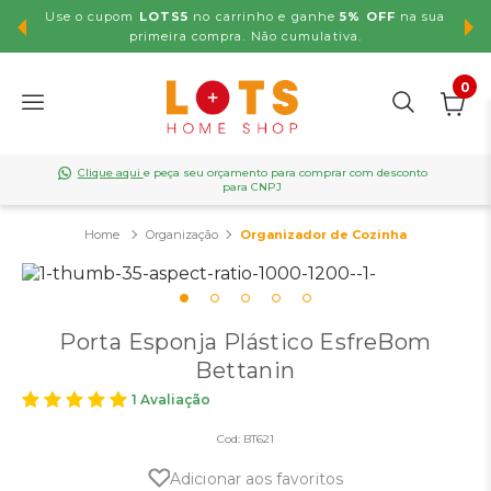
Use o cupom
LOTS5
no carrinho e ganhe
5% OFF
na sua
,99
primeira compra. Não cumulativa.
0
Clique aqui
e peça seu orçamento para comprar com desconto
para CNPJ
Organização
Organizador de Cozinha
Porta Esponja Plástico EsfreBom
Bettanin
1 Avaliação
Cod:
BT621
Adicionar aos favoritos