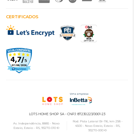
CERTIFICADOS
LOTS HOME SHOP SA - CNPJ: 87.230.223/0001-23
Rod. Pista Lateral Br-116, km 258 -
Av. Independência, 8885 - Novo
4500 - Novo Esteio, Esteio - RS,
Esteio, Esteio - RS, 93270-010 ©
93270-000 ©