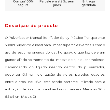
Compra 100%
Parcele em até 5x sem
Entrega
segura
juros
garantida
Descrição do produto
O Pulverizador Manual Borrifador Spray Plástico Transparente
500ml SuperPro é ideal para limpar superfícies verticais com o
uso de espuma oriunda do gatilho spray, o que faz dele um
grande aliado no momento da limpeza de qualquer ambiente.
Dependendo do líquido inserido dentro do pulverizador,
pode ser útil na higienização de vidros, paredes, quadros,
entre outros. Inclusive, está sendo bastante utilizado para a
aplicação de álcool em ambientes comerciais. Medidas: 26 x
6,5 x 9 cm (A x L x C)