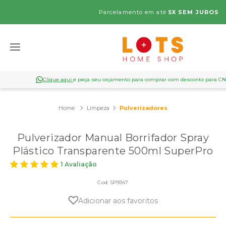
va.
Parcelamento em até
5X SEM JUROS
Clique aqui
e peça seu orçamento para comprar com desconto para C
Limpeza
Pulverizadores
Pulverizador Manual Borrifador Spray
Plástico Transparente 500ml SuperPro
1 Avaliação
Cod:
SP9347
Adicionar aos favoritos