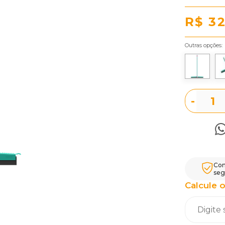
R$ 3
Outras opções:
-
Com
seg
Calcule o