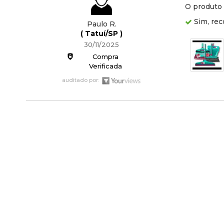
O produto 
Sim, rec
Paulo R.
( Tatuí/SP )
30/11/2025
Compra
Verificada
auditado por: