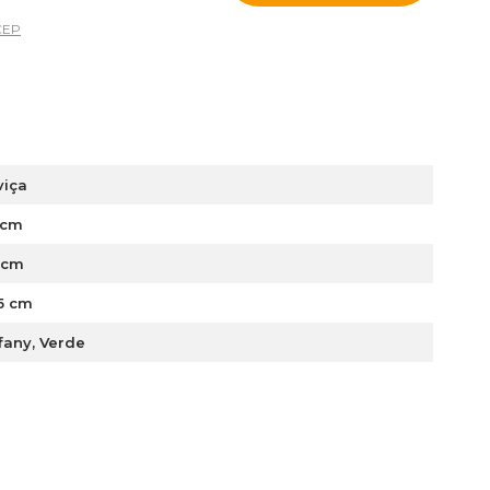
CEP
viça
 cm
 cm
5 cm
fany, Verde