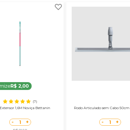
mize
R$ 2,00
(7)
Extensor 1,6M Noviça Bettanin
Rodo Articulado sem Cabo 50cm
-
+
-
+
1
1