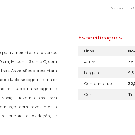
Não sei meu 
Especificações
Linha
No
o para ambientes de diversos
30 cm, M, com 45 cm e G, com
Altura
3,5
lisos. As versões apresentam
Largura
9,5
ando dupla secagem e maior
Comprimento
32,
timo resultado na secagem e
Cor
Tif
 Noviça trazem a exclusiva
 em aço com revestimento
ntra quebra e oxidação, e