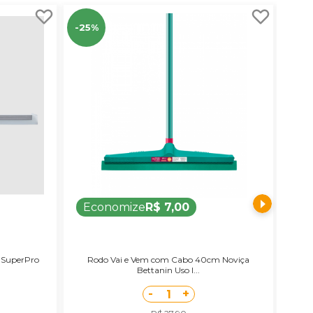
-25%
Economize
R$ 7,00
 SuperPro
Rodo Vai e Vem com Cabo 40cm Noviça
Rodo
Bettanin Uso I...
-
+
1