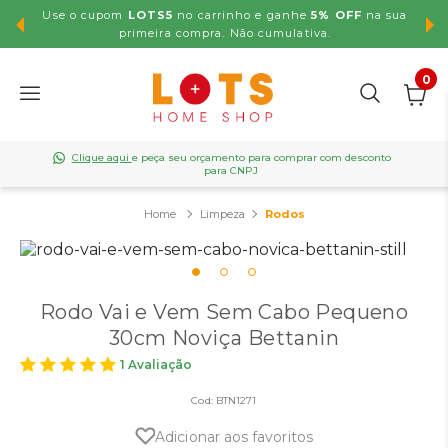
Use o cupom
LOTS5
no carrinho e ganhe
5% OFF
na sua
,99
primeira compra. Não cumulativa.
0
Clique aqui
e peça seu orçamento para comprar com desconto
para CNPJ
Limpeza
Rodos
Rodo Vai e Vem Sem Cabo Pequeno
30cm Noviça Bettanin
1 Avaliação
Cod:
BTN1271
Adicionar aos favoritos