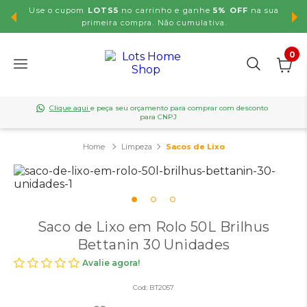
Use o cupom
LOTS5
no carrinho e ganhe
5% OFF
na sua
,99
primeira compra. Não cumulativa.
0
Clique aqui
e peça seu orçamento para comprar com desconto
para CNPJ
Limpeza
Sacos de Lixo
Saco de Lixo em Rolo 50L Brilhus
Bettanin 30 Unidades
Avalie agora!
Cod:
BT2057