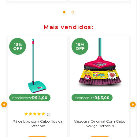
Mais vendidos
13%
16%
OFF
OFF
Economize
R$ 4,00
Economize
R$ 3,00
(1)
Pá de Lixo com Cabo Noviça
Vassoura Original Com Cabo
R
Bettanin
Noviça Bettanin