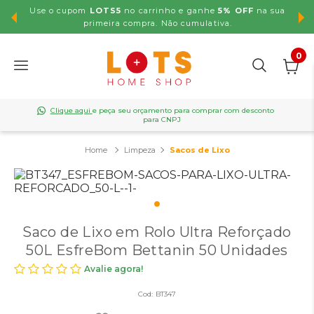
Use o cupom
LOTS5
no carrinho e ganhe
5% OFF
na sua
,99
primeira compra. Não cumulativa.
0
Clique aqui
e peça seu orçamento para comprar com desconto
para CNPJ
Limpeza
Sacos de Lixo
Saco de Lixo em Rolo Ultra Reforçado
50L EsfreBom Bettanin 50 Unidades
Avalie agora!
Cod:
BT347