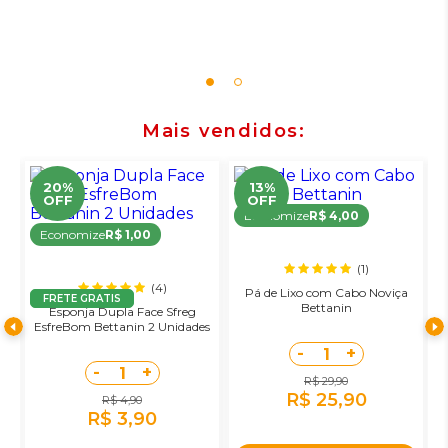
Mais vendidos
20%
13%
OFF
OFF
Economize
R$ 4,00
Economize
R$ 1,00
(1)
(4)
Pá de Lixo com Cabo Noviça
FRETE GRATIS
Bettanin
Esponja Dupla Face Sfreg
R
o
EsfreBom Bettanin 2 Unidades
-
+
1
-
+
1
R$ 29,90
R$ 25,90
R$ 4,90
R$ 3,90