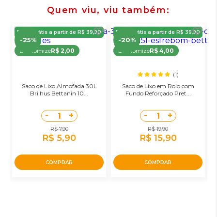
Quem viu, viu também
Frete Grátis a partir de R$ 39,90
Frete Grátis a partir de R$ 39,90
-25%
-20%
Economize
R$ 2,00
Economize
R$ 4,00
(1)
Saco de Lixo Almofada 30L
Saco de Lixo em Rolo com
Brilhus Bettanin 10...
Fundo Reforçado Pret...
-
+
-
+
1
1
R$ 7,90
R$ 19,90
R$ 5,90
R$ 15,90
COMPRAR
COMPRAR