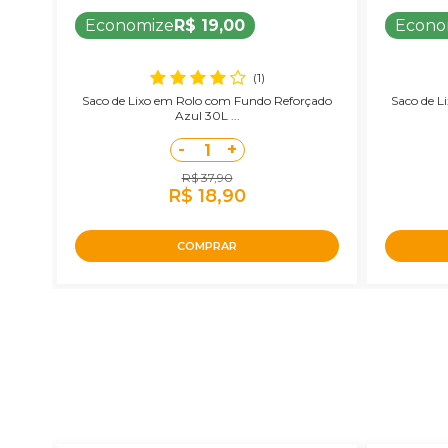
Economize
R$ 19,00
Econo
(1)
Saco de Lixo em Rolo com Fundo Reforçado
Saco de L
Azul 30L ...
-
+
1
R$ 37,90
R$ 18,90
COMPRAR