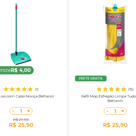
mize
R$ 4,00
FRETE GRATIS
(1)
(15)
Lixo com Cabo Noviça Bettanin
Refil Mop Esfregão Limpa Tudo
Bettanin
-
+
-
+
1
1
R$ 29,90
R$ 25,90
R$ 25,90