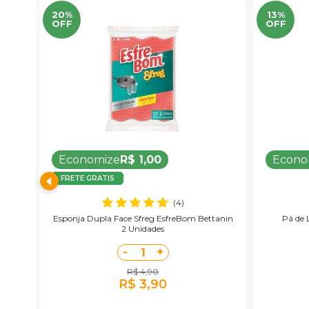
20%
13%
OFF
OFF
Economize
R$ 1,00
Econo
FRETE GRATIS
(4)
stor
Esponja Dupla Face Sfreg EsfreBom Bettanin
Pá de 
2 Unidades
-
+
1
R$ 4,90
R$ 3,90