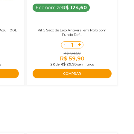
Economize
R$ 124,60
 Azul 100L
Kit 5 Saco de Lixo Antiviral em Rolo com
Fundo Ref...
-
+
1
R$ 184,50
R$ 59,90
s
2x
de
R$ 29,95
sem juros
COMPRAR