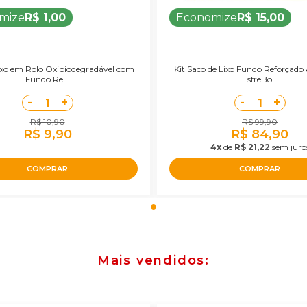
mize
R$ 1,00
Economize
R$ 15,00
ixo em Rolo Oxibiodegradável com
Kit Saco de Lixo Fundo Reforçado
Fundo Re...
EsfreBo...
-
+
-
+
1
1
R$ 10,90
R$ 99,90
R$ 9,90
R$ 84,90
4x
de
R$ 21,22
sem juro
COMPRAR
COMPRAR
Mais vendidos