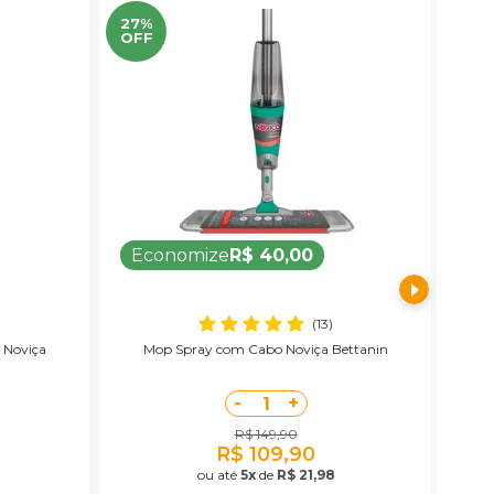
27%
15%
OFF
OF
Economize
R$ 40,00
E
(13)
 Noviça
Mop Spray com Cabo Noviça Bettanin
Ba
-
+
1
R$ 149,90
R$ 109,90
ou até
5x
de
R$ 21,98