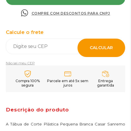
COMPRE COM DESCONTOS PARA CNPJ
Calcule o frete
CALCULAR
Não sei meu CEP
Compra 100%
Parcele em até 5x sem
Entrega
segura
juros
garantida
Descrição do produto
A Tábua de Corte Plástica Pequena Branca Casar Sanremo