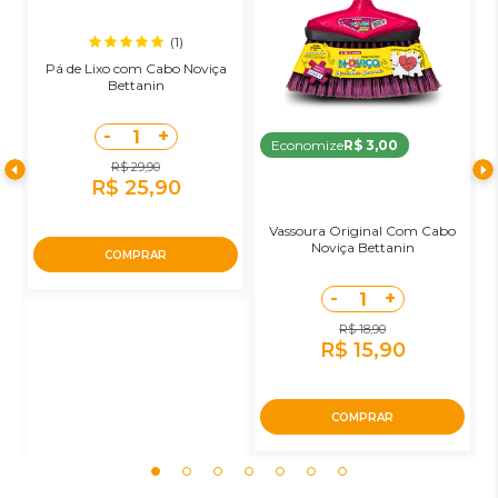
(1)
Pá de Lixo com Cabo Noviça
Bettanin
-
+
1
Economize
R$ 3,00
R$ 29,90
R$ 25,90
Vassoura Original Com Cabo
R
Noviça Bettanin
COMPRAR
-
+
1
R$ 18,90
R$ 15,90
COMPRAR