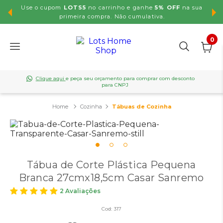
Use o cupom
LOTS5
no carrinho e ganhe
5% OFF
na sua
,99
primeira compra. Não cumulativa.
0
Clique aqui
e peça seu orçamento para comprar com desconto
para CNPJ
Cozinha
Tábuas de Cozinha
Tábua de Corte Plástica Pequena
Branca 27cmx18,5cm Casar Sanremo
2 Avaliações
Cod:
317