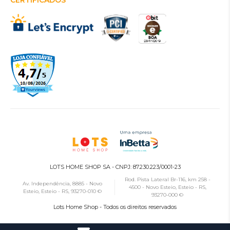
CERTIFICADOS
LOTS HOME SHOP SA - CNPJ: 87.230.223/0001-23
Rod. Pista Lateral Br-116, km 258 -
Av. Independência, 8885 - Novo
4500 - Novo Esteio, Esteio - RS,
Esteio, Esteio - RS, 93270-010 ©
93270-000 ©
Lots Home Shop - Todos os direitos reservados