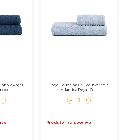
inho 2 Peças
Jogo De Toalha Céu de Inverno 2
opoli...
Atlântica Peças Co...
+
-
+
1
ível
Produto indisponível