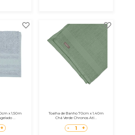
80cm x 1,50m
Toalha de Banho 70cm x 1,40m
elado ...
Chá Verde Chronos Atl...
+
-
+
1