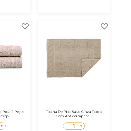
a Rosa 2 Peças
Toalha De Piso Basic Cinza Pedra
smop...
Com Antiderrapant...
+
-
+
1