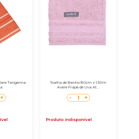
lare Tangerina
Toalha de Banho 80cm x 1,50m
ca
Avere Frape de Uva At...
+
-
+
1
ível
Produto indisponível