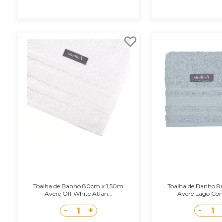
Toalha de Banho 80cm x 1,50m
Toalha de Banho 
Avere Off White Atlân...
Avere Lago Cong
-
+
-
1
1