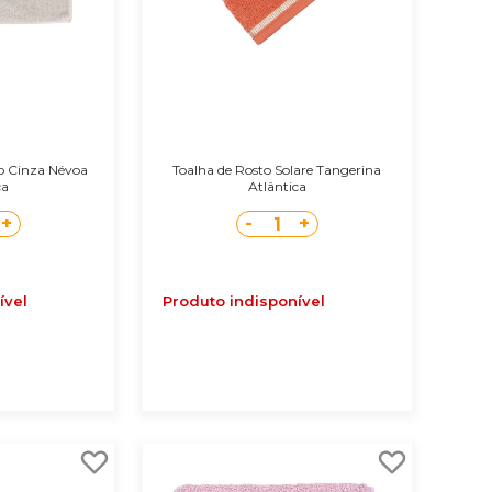
io Cinza Névoa
Toalha de Rosto Solare Tangerina
ca
Atlântica
+
-
+
1
ível
Produto indisponível