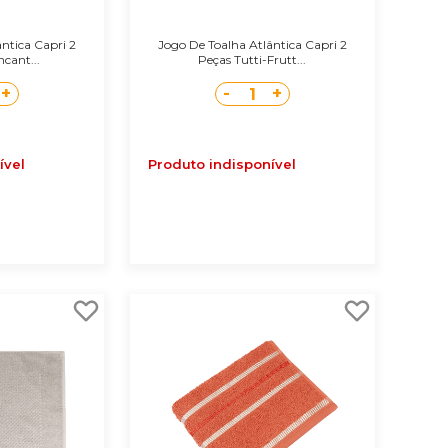
ntica Capri 2
Jogo De Toalha Atlântica Capri 2
cant...
Peças Tutti-Frutt...
+
-
+
1
ível
Produto indisponível