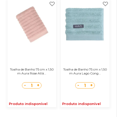
Toalha de Banho 75 cm x 1,50
Toalha de Banho 75 cm x 1,50
m Aura Rose Atlâ...
m Aura Lago Cong...
-
+
-
+
1
1
Produto indisponível
Produto indisponível