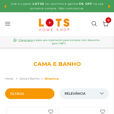
Use o cupom
LOTS5
no carrinho e ganhe
5% OFF
na sua
,99
primeira compra. Não cumulativa.
0
Clique aqui
e peça seu orçamento para comprar com desconto
para CNPJ
CAMA E BANHO
Cama e Banho
Atlantica
FILTROS